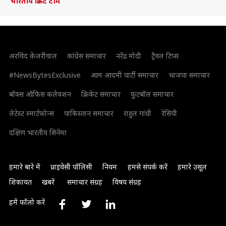
भारतीय क्रिकेट टीम
अरविंद केजरीवाल
कांग्रेस समाचार
नरेंद्र मोदी
ट्रैवल टिप्स
#NewsBytesExclusive
आम आदमी पार्टी समाचार
भाजपा समाचार
बॉक्स ऑफिस कलेक्शन
क्रिकेट समाचार
फुटबॉल समाचार
लेटेस्ट स्मार्टफोन्स
पाकिस्तान समाचार
राहुल गांधी
रेसिपी
दक्षिण भारतीय सिनेमा
हमारे बारे में
प्राइवेसी पॉलिसी
नियम
हमसे संपर्क करें
हमारे उसूल
शिकायत
खबरें
समाचार संग्रह
विषय संग्रह
हमें फॉलो करें