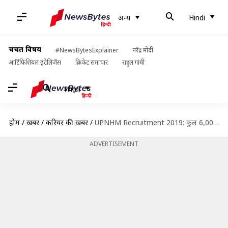
अन्य
Hindi
चर्चित विषय
#NewsBytesExplainer
नरेंद्र मोदी
आर्टिफिशियल इंटेलिजेंस
क्रिकेट समाचार
राहुल गांधी
Hindi
होम
/
खबरें
/
करियर की खबरें
/
UPNHM Recruitment 2019: कुल 6,000 पदों पर निकली भर्ती, आज से आवेदन शुरू, जानें विवरण
ADVERTISEMENT