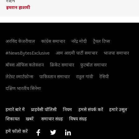
रेटिंग
इमरान हाशमी
अरविंद केजरीवाल
कांग्रेस समाचार
नरेंद्र मोदी
ट्रैवल टिप्स
#NewsBytesExclusive
आम आदमी पार्टी समाचार
भाजपा समाचार
बॉक्स ऑफिस कलेक्शन
क्रिकेट समाचार
फुटबॉल समाचार
लेटेस्ट स्मार्टफोन्स
पाकिस्तान समाचार
राहुल गांधी
रेसिपी
दक्षिण भारतीय सिनेमा
हमारे बारे में
प्राइवेसी पॉलिसी
नियम
हमसे संपर्क करें
हमारे उसूल
शिकायत
खबरें
समाचार संग्रह
विषय संग्रह
हमें फॉलो करें