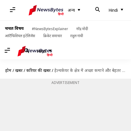
अन्य
Hindi
चर्चित विषय
#NewsBytesExplainer
नरेंद्र मोदी
आर्टिफिशियल इंटेलिजेंस
क्रिकेट समाचार
राहुल गांधी
Hindi
होम
/
खबरें
/
करियर की खबरें
/
हेल्थकेयर के क्षेत्र में अच्छा कमाने और बेहतर करियर के लिए चुनें ये विकल्प
ADVERTISEMENT