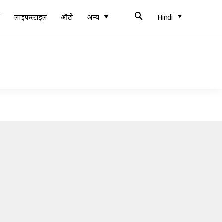
ब
लाइफस्टाइल
ऑटो
अन्य
Hindi