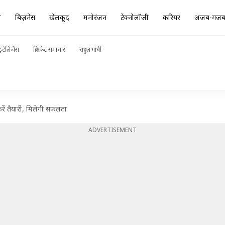
ा
बिज़नेस
खेलकूद
मनोरंजन
टेक्नोलॉजी
करियर
अजब-गज
ंटेलिजेंस
क्रिकेट समाचार
राहुल गांधी
रें तैयारी, मिलेगी सफलता
ADVERTISEMENT