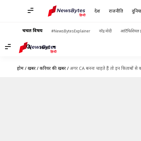
देश
राजनीति
दुनिय
चर्चित विषय
#NewsBytesExplainer
नरेंद्र मोदी
आर्टिफिशियल इ
Hindi
होम
/
खबरें
/
करियर की खबरें
/
अगर CA बनना चाहते हैं तो इन किताबों से क