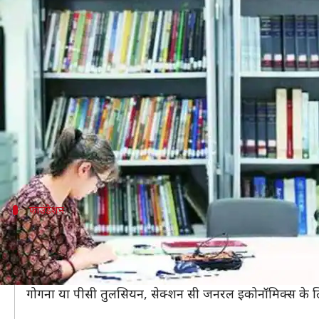
अगर CA बनना चाहते हैं तो इन किताबों
लेखन
Aug 02, 2019
08:50 pm
मोना दीक्षित
क्या है खबर?
चार्टर्ड अकाउंटेंसी (CA) देश के सबसे कठिन और सबसे अधिक म
यह तीन-स्तरीय कार्यक्रम है, जो इंस्टीट्यूट ऑफ चार्टर्ड एकाउ
यहां परीक्षा की तैयारी के लिए सबसे अच्छी कुछ रिफरेंस किताब
फाउंडेशन
CA फाउंडेशन के लिए इस किताबों से करें पढ़ाई
CA कोर्स में तीन स्तर फाउंडेशन, इंटरमीडिएट और फाइनल होते हैं।
कुछ अच्छी फाउंडेशन रेफरेंस किताबों में सेक्शन ए फंडामेंटल 
गोगना या पीसी तुलसियन, सेक्शन सी जनरल इकोनॉमिक्स के लिए 