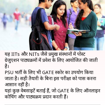
ऑनलाइन कोर्स और कोचिंग
लेखन
Jul 23, 2019
03:40 pm
मोना दीक्षित
क्या है खबर?
इंजीनियरिंग में ग्रेजुएट एप्टीट्यूड टेस्ट (GATE) इंजीनियरिंग
से स्नातकों करने वालों के लिए सबसे अधिक कॉम्पिटिटिव
परीक्षाओं में से एक है।
यह IITs और NITs जैसे प्रमुख संस्थानों में पोस्ट
ग्रेजुएशन पाठ्यक्रमों में प्रवेश के लिए आयोजित की जाती
है।
PSU भर्ती के लिए भी GATE स्कोर का उपयोग किया
जाता है। सही तैयारी के बिना इस परीक्षा को पास करना
आसान नहीं है।
यहां कुछ वेबसाइटें बताईं हैं, जो GATE के लिए ऑनलाइन