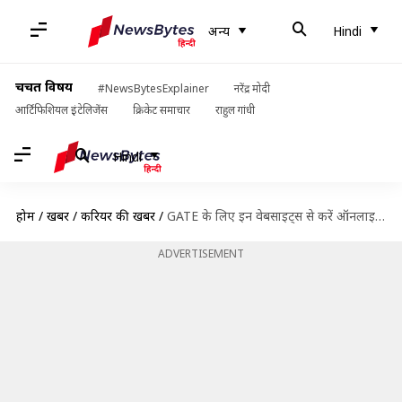
अन्य
Hindi
चर्चित विषय
#NewsBytesExplainer
नरेंद्र मोदी
आर्टिफिशियल इंटेलिजेंस
क्रिकेट समाचार
राहुल गांधी
Hindi
होम
/
खबरें
/
करियर की खबरें
/
GATE के लिए इन वेबसाइट्स से करें ऑनलाइन कोर्स और कोचिंग
ADVERTISEMENT