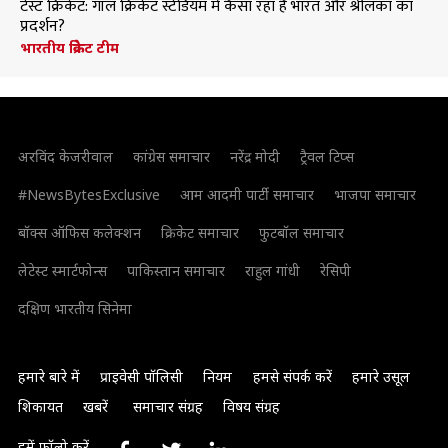
टेस्ट क्रिकेट: गॉल क्रिकेट स्टेडियम में कैसा रहा है भारत और श्रीलंका का
प्रदर्शन?
भारतीय क्रिकेट टीम
अरविंद केजरीवाल
कांग्रेस समाचार
नरेंद्र मोदी
ट्रैवल टिप्स
#NewsBytesExclusive
आम आदमी पार्टी समाचार
भाजपा समाचार
बॉक्स ऑफिस कलेक्शन
क्रिकेट समाचार
फुटबॉल समाचार
लेटेस्ट स्मार्टफोन्स
पाकिस्तान समाचार
राहुल गांधी
रेसिपी
दक्षिण भारतीय सिनेमा
हमारे बारे में
प्राइवेसी पॉलिसी
नियम
हमसे संपर्क करें
हमारे उसूल
शिकायत
खबरें
समाचार संग्रह
विषय संग्रह
हमें फॉलो करें