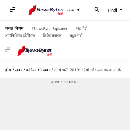
अन्य
Hindi
चर्चित विषय
#NewsBytesExplainer
नरेंद्र मोदी
आर्टिफिशियल इंटेलिजेंस
क्रिकेट समाचार
राहुल गांधी
Hindi
होम
/
खबरें
/
करियर की खबरें
/
रेलवे भर्ती 2019: 12वीं और स्नातक वालों के लिए निकली भर्ती, जल्द करें आवेदन
ADVERTISEMENT