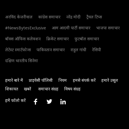
अरविंद केजरीवाल
कांग्रेस समाचार
नरेंद्र मोदी
ट्रैवल टिप्स
#NewsBytesExclusive
आम आदमी पार्टी समाचार
भाजपा समाचार
बॉक्स ऑफिस कलेक्शन
क्रिकेट समाचार
फुटबॉल समाचार
लेटेस्ट स्मार्टफोन्स
पाकिस्तान समाचार
राहुल गांधी
रेसिपी
दक्षिण भारतीय सिनेमा
हमारे बारे में
प्राइवेसी पॉलिसी
नियम
हमसे संपर्क करें
हमारे उसूल
शिकायत
खबरें
समाचार संग्रह
विषय संग्रह
हमें फॉलो करें