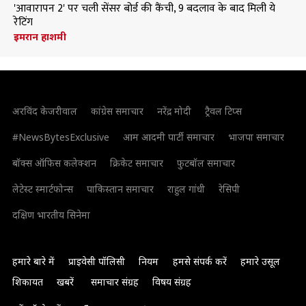
'आवारापन 2' पर चली सेंसर बोर्ड की कैंची, 9 बदलाव के बाद मिली ये
रेटिंग
इमरान हाशमी
अरविंद केजरीवाल
कांग्रेस समाचार
नरेंद्र मोदी
ट्रैवल टिप्स
#NewsBytesExclusive
आम आदमी पार्टी समाचार
भाजपा समाचार
बॉक्स ऑफिस कलेक्शन
क्रिकेट समाचार
फुटबॉल समाचार
लेटेस्ट स्मार्टफोन्स
पाकिस्तान समाचार
राहुल गांधी
रेसिपी
दक्षिण भारतीय सिनेमा
हमारे बारे में
प्राइवेसी पॉलिसी
नियम
हमसे संपर्क करें
हमारे उसूल
शिकायत
खबरें
समाचार संग्रह
विषय संग्रह