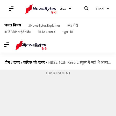
अन्य
Hindi
चर्चित विषय
#NewsBytesExplainer
नरेंद्र मोदी
आर्टिफिशियल इंटेलिजेंस
क्रिकेट समाचार
राहुल गांधी
Hindi
होम
/
खबरें
/
करियर की खबरें
/
HBSE 12th Result: स्कूल में नहीं थे अध्यापक, फिर भी हरियाणा में किया प्रथम स्थान हासिल
ADVERTISEMENT