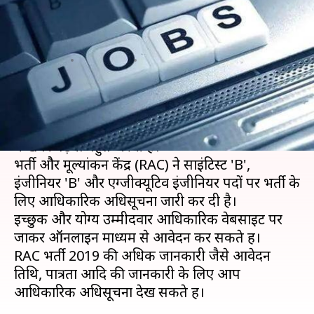
पदों पर निकली भर्ती, मिलेगी
80,000 रुपये तक सैलरी
लेखन
Aug 07, 2019
02:52 pm
मोना दीक्षित
क्या है खबर?
अगर आप भी सरकारी नौकरी देख रहे हैं, तो आपके लिए
ये खबर पढ़ना बहुत जरुरी है।
भर्ती और मूल्यांकन केंद्र (RAC) ने साइंटिस्‍ट 'B',
इंजीनियर 'B' और एग्‍जीक्‍यूटिव इंजीनियर पदों पर भर्ती के
लिए आधिकारिक अधिसूचना जारी कर दी है।
इच्‍छुक और योग्‍य उम्‍मीदवार आधिकारिक वेबसाइट पर
जाकर ऑनलाइन माध्यम से आवेदन कर सकते हैं।
RAC भर्ती 2019 की अधिक जानकारी जैसे आवेदन
तिथि, पात्रता आदि की जानकारी के लिए आप