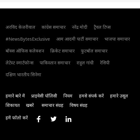
अरविंद केजरीवाल
कांग्रेस समाचार
नरेंद्र मोदी
ट्रैवल टिप्स
#NewsBytesExclusive
आम आदमी पार्टी समाचार
भाजपा समाचार
बॉक्स ऑफिस कलेक्शन
क्रिकेट समाचार
फुटबॉल समाचार
लेटेस्ट स्मार्टफोन्स
पाकिस्तान समाचार
राहुल गांधी
रेसिपी
दक्षिण भारतीय सिनेमा
हमारे बारे में
प्राइवेसी पॉलिसी
नियम
हमसे संपर्क करें
हमारे उसूल
शिकायत
खबरें
समाचार संग्रह
विषय संग्रह
हमें फॉलो करें