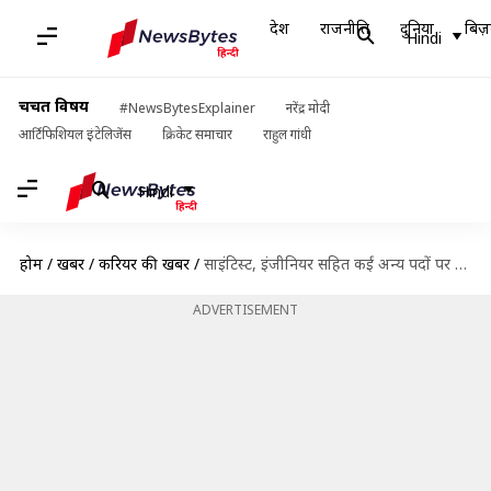
देश
राजनीति
दुनिया
बिज़
Hindi
चर्चित विषय
#NewsBytesExplainer
नरेंद्र मोदी
आर्टिफिशियल इंटेलिजेंस
क्रिकेट समाचार
राहुल गांधी
Hindi
होम
/
खबरें
/
करियर की खबरें
/
साइंटिस्‍ट, इंजीनियर सहित कई अन्य पदों पर निकली भर्ती, मिलेगी 80,000 रुपये तक सैलरी
ADVERTISEMENT