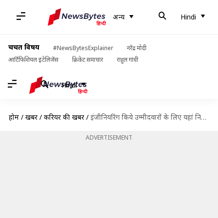
अन्य
Hindi
चर्चित विषय
#NewsBytesExplainer
नरेंद्र मोदी
आर्टिफिशियल इंटेलिजेंस
क्रिकेट समाचार
राहुल गांधी
Hindi
होम
/
खबरें
/
करियर की खबरें
/
इंजीनियरिंग किये उम्मीदवारों के लिए यहां निकली भर्ती, जल्द करें आवेदन
ADVERTISEMENT