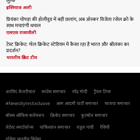
लुत्फ
इम्तियाज अली
प्रियंका चोपड़ा की हॉलीवुड में बड़ी छलांग, अब ऑस्कर विजेता रसेल क्रो के
साथ मचाएंगी धमाल
एसएस राजामौली
टेस्ट क्रिकेट: गॉल क्रिकेट स्टेडियम में कैसा रहा है भारत और श्रीलंका का
प्रदर्शन?
भारतीय क्रिकेट टीम
अरविंद केजरीवाल
कांग्रेस समाचार
नरेंद्र मोदी
ट्रैवल टिप्स
#NewsBytesExclusive
आम आदमी पार्टी समाचार
भाजपा समाचार
बॉक्स ऑफिस कलेक्शन
क्रिकेट समाचार
फुटबॉल समाचार
लेटेस्ट स्मार्टफोन्स
पाकिस्तान समाचार
राहुल गांधी
रेसिपी
दक्षिण भारतीय सिनेमा