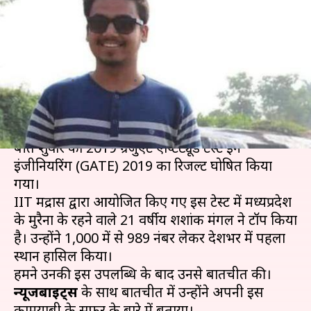
2019 टॉपर शशांक मंगल से खास
बातचीत, तैयारी कर रहे छात्रों को दिए
टिप्स
लेखन
Mar 18, 2019
01:02 pm
प्रमोद कुमार
क्या है खबर?
बीते शुक्रवार को 2019 ग्रेजुएट एप्टिट्यूड टेस्ट इन
इंजीनियरिंग (GATE) 2019 का रिजल्ट घोषित किया
गया।
IIT मद्रास द्वारा आयोजित किए गए इस टेस्ट में मध्यप्रदेश
के मुरैना के रहने वाले 21 वर्षीय शशांक मंगल ने टॉप किया
है। उन्होंने 1,000 में से 989 नंबर लेकर देशभर में पहला
स्थान हासिल किया।
हमने उनकी इस उपलब्धि के बाद उनसे बातचीत की।
न्यूजबाइट्स
के साथ बातचीत में उन्होंने अपनी इस