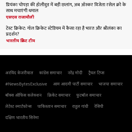
प्रियंका चोपड़ा की हॉलीवुड में बड़ी छलांग, अब ऑस्कर विजेता रसेल क्रो के
साथ मचाएंगी धमाल
एसएस राजामौली
टेस्ट क्रिकेट: गॉल क्रिकेट स्टेडियम में कैसा रहा है भारत और श्रीलंका का
प्रदर्शन?
भारतीय क्रिकेट टीम
अरविंद केजरीवाल
कांग्रेस समाचार
नरेंद्र मोदी
ट्रैवल टिप्स
#NewsBytesExclusive
आम आदमी पार्टी समाचार
भाजपा समाचार
बॉक्स ऑफिस कलेक्शन
क्रिकेट समाचार
फुटबॉल समाचार
लेटेस्ट स्मार्टफोन्स
पाकिस्तान समाचार
राहुल गांधी
रेसिपी
दक्षिण भारतीय सिनेमा