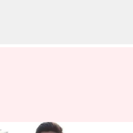
#NewsBytesExclusive: GATE-