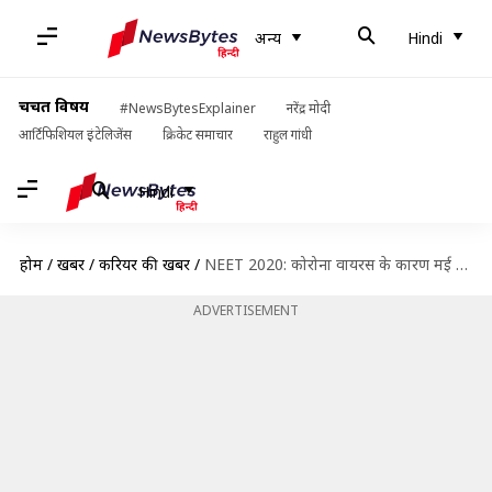
अन्य
Hindi
चर्चित विषय
#NewsBytesExplainer
नरेंद्र मोदी
आर्टिफिशियल इंटेलिजेंस
क्रिकेट समाचार
राहुल गांधी
Hindi
होम
/
खबरें
/
करियर की खबरें
/
NEET 2020: कोरोना वायरस के कारण मई में होने वाली परीक्षा हुई स्थगित
ADVERTISEMENT