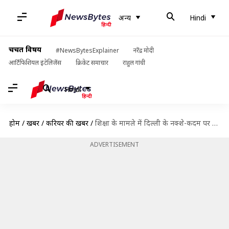
अन्य
Hindi
चर्चित विषय
#NewsBytesExplainer
नरेंद्र मोदी
आर्टिफिशियल इंटेलिजेंस
क्रिकेट समाचार
राहुल गांधी
Hindi
होम
/
खबरें
/
करियर की खबरें
/
शिक्षा के मामले में दिल्ली के नक्शे-कदम पर चलेंगी उत्तराखंड और आंध्र प्रदेश की सरकार
ADVERTISEMENT