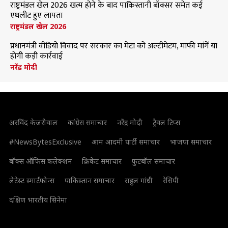
राष्ट्रमंडल खेल 2026 खत्म होने के बाद पाकिस्तानी बॉक्सर समेत कई
एथलीट हुए लापता
राष्ट्रमंडल खेल 2026
प्रधानमंत्री वीडियो विवाद पर सरकार का मेटा को अल्टीमेटम, माफी मांगें या
होगी कड़ी कार्रवाई
नरेंद्र मोदी
अरविंद केजरीवाल
कांग्रेस समाचार
नरेंद्र मोदी
ट्रैवल टिप्स
#NewsBytesExclusive
आम आदमी पार्टी समाचार
भाजपा समाचार
बॉक्स ऑफिस कलेक्शन
क्रिकेट समाचार
फुटबॉल समाचार
लेटेस्ट स्मार्टफोन्स
पाकिस्तान समाचार
राहुल गांधी
रेसिपी
दक्षिण भारतीय सिनेमा