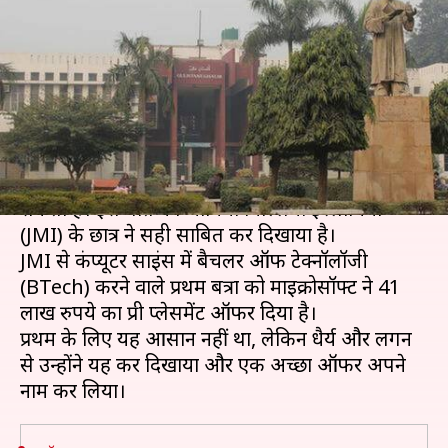
इंजीनियरिंग डिग्री में इस छात्र को
मिला अब तक का सबसे बड़ा पैकेज
लेखन
May 14, 2020
05:39 pm
मोना दीक्षित
क्या है खबर?
दृढ़ संकल्प और मेहनत से कोई भी कुछ भी प्राप्त कर
सकता है। इस बात को जामिया मिल्लिया इस्लामिया
(JMI) के छात्र ने सही साबित कर दिखाया है।
JMI से कंप्यूटर साइंस में बैचलर ऑफ टेक्नॉलॉजी
(BTech) करने वाले प्रथम बत्रा को माइक्रोसॉफ्ट ने 41
लाख रुपये का प्री प्लेसमेंट ऑफर दिया है।
प्रथम के लिए यह आसान नहीं था, लेकिन धैर्य और लगन
से उन्होंने यह कर दिखाया और एक अच्छा ऑफर अपने