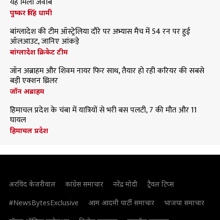
यह मिला जवाब
पुष्कर सिंह धामी
बांग्लादेश की टीम ऑस्ट्रेलिया दौरे पर अभ्यास मैच में 54 रन पर हुई
ऑलआउट, जानिए आंकड़े
बांग्लादेश क्रिकेट टीम
जॉन अब्राहम और शिवम नायर फिर साथ, तैयार हो रही करियर की सबसे
बड़ी एक्शन थ्रिलर
जॉन अब्राहम
हिमाचल प्रदेश के चंबा में यात्रियों से भरी बस पलटी, 7 की मौत और 11
घायल
हिमाचल प्रदेश
अरविंद केजरीवाल
कांग्रेस समाचार
नरेंद्र मोदी
ट्रैवल टिप्स
#NewsBytesExclusive
आम आदमी पार्टी समाचार
भाजपा समाचार