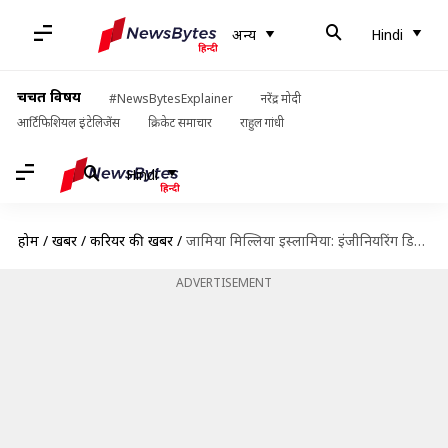
अन्य
Hindi
चर्चित विषय
#NewsBytesExplainer
नरेंद्र मोदी
आर्टिफिशियल इंटेलिजेंस
क्रिकेट समाचार
राहुल गांधी
Hindi
होम
/
खबरें
/
करियर की खबरें
/
जामिया मिल्लिया इस्लामिया: इंजीनियरिंग डिग्री में इस छात्र को मिला अब तक का सबसे बड़ा पैकेज
ADVERTISEMENT