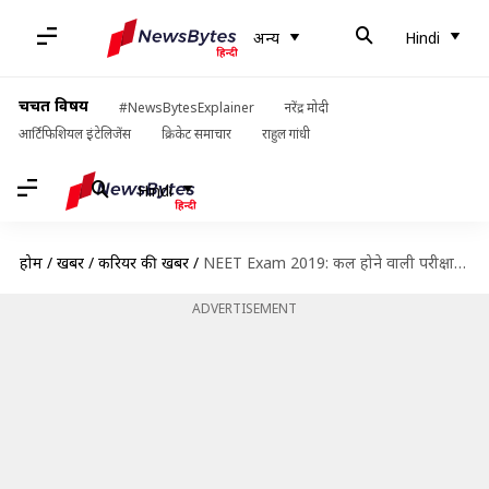
अन्य
Hindi
चर्चित विषय
#NewsBytesExplainer
नरेंद्र मोदी
आर्टिफिशियल इंटेलिजेंस
क्रिकेट समाचार
राहुल गांधी
Hindi
होम
/
खबरें
/
करियर की खबरें
/
NEET Exam 2019: कल होने वाली परीक्षा के लिए ये है ड्रेस कोड, जानें अन्य बातें
ADVERTISEMENT