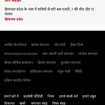
जॉन अब्राहम
हिमाचल प्रदेश के चंबा में यात्रियों से भरी बस पलटी, 7 की मौत और 11
घायल
हिमाचल प्रदेश
अरविंद केजरीवाल
कांग्रेस समाचार
नरेंद्र मोदी
ट्रैवल टिप्स
#NewsBytesExclusive
आम आदमी पार्टी समाचार
भाजपा समाचार
बॉक्स ऑफिस कलेक्शन
क्रिकेट समाचार
फुटबॉल समाचार
लेटेस्ट स्मार्टफोन्स
पाकिस्तान समाचार
राहुल गांधी
रेसिपी
दक्षिण भारतीय सिनेमा
हमारे बारे में
प्राइवेसी पॉलिसी
नियम
हमसे संपर्क करें
हमारे उसूल
शिकायत
खबरें
समाचार संग्रह
विषय संग्रह