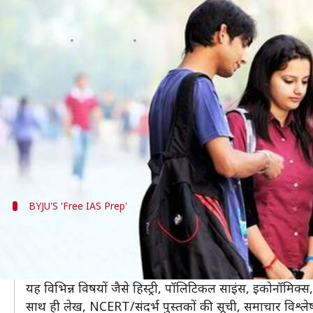
इन 5 वेबसाइटों से मुफ्त में प्राप्त करें
लेखन
Mar 25, 2019
11:30 am
मोना दीक्षित
क्या है खबर?
UPSC
सिविल सेवा परीक्षा (CSE) भारत की सबसे चुनौतीपूर्ण
की आवश्यकता होती है।
UPSC तैयारी के लिए कई वेबसाइटें हैं, जो उम्मीदवारों को स्ट
BYJU'S 'Free IAS Prep'
BYJU की 'Free IAS Prep' देती है मुफ्त में स्ट
यह एक लोकप्रिय ऑनलाइन शैक्षणिक और शिक्षण मंच है। BYJU कई
इसकी '
Free IAS Prep
' IAS उम्मीदवारों के लिए सबसे अच्छ
यह विभिन्न विषयों जैसे हिस्ट्री, पॉलिटिकल साइंस, इकोनॉमिक्स, 
साथ ही लेख, NCERT/संदर्भ पुस्तकों की सूची, समाचार विश्लेष