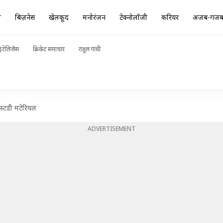
ा
बिज़नेस
खेलकूद
मनोरंजन
टेक्नोलॉजी
करियर
अजब-गज
ंटेलिजेंस
क्रिकेट समाचार
राहुल गांधी
C स्टडी मटेरियल
ADVERTISEMENT