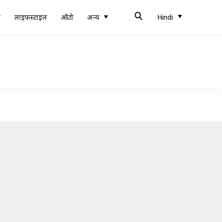
ब
लाइफस्टाइल
ऑटो
अन्य
Hindi