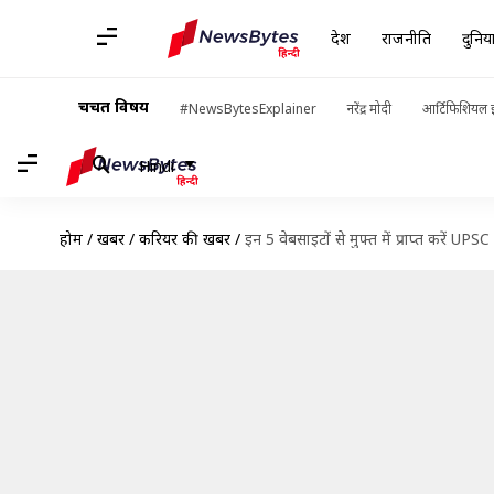
देश
राजनीति
दुनिय
चर्चित विषय
#NewsBytesExplainer
नरेंद्र मोदी
आर्टिफिशियल इ
Hindi
होम
/
खबरें
/
करियर की खबरें
/
इन 5 वेबसाइटों से मुफ्त में प्राप्त करें UPS