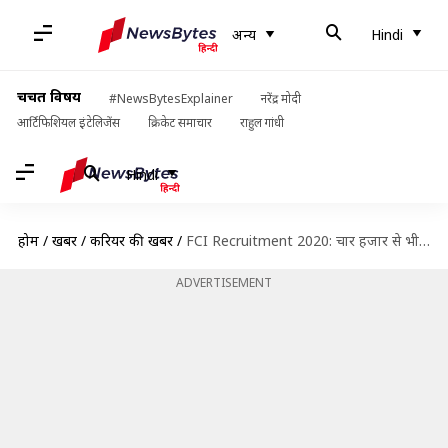
अन्य
Hindi
चर्चित विषय
#NewsBytesExplainer
नरेंद्र मोदी
आर्टिफिशियल इंटेलिजेंस
क्रिकेट समाचार
राहुल गांधी
Hindi
होम
/
खबरें
/
करियर की खबरें
/
FCI Recruitment 2020: चार हजार से भी अधिक पदों पर निकाली भर्ती, जानें विवरण
ADVERTISEMENT