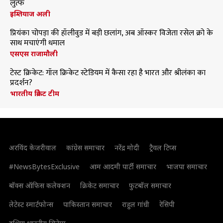
लुत्फ
इम्तियाज अली
प्रियंका चोपड़ा की हॉलीवुड में बड़ी छलांग, अब ऑस्कर विजेता रसेल क्रो के
साथ मचाएंगी धमाल
एसएस राजामौली
टेस्ट क्रिकेट: गॉल क्रिकेट स्टेडियम में कैसा रहा है भारत और श्रीलंका का
प्रदर्शन?
भारतीय क्रिकेट टीम
अरविंद केजरीवाल
कांग्रेस समाचार
नरेंद्र मोदी
ट्रैवल टिप्स
#NewsBytesExclusive
आम आदमी पार्टी समाचार
भाजपा समाचार
बॉक्स ऑफिस कलेक्शन
क्रिकेट समाचार
फुटबॉल समाचार
लेटेस्ट स्मार्टफोन्स
पाकिस्तान समाचार
राहुल गांधी
रेसिपी