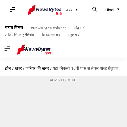
अन्य
Hindi
चर्चित विषय
#NewsBytesExplainer
नरेंद्र मोदी
आर्टिफिशियल इंटेलिजेंस
क्रिकेट समाचार
राहुल गांधी
Hindi
होम
/
खबरें
/
करियर की खबरें
/
यहां निकली 10वीं पास से लेकर पोस्ट ग्रेजुएशन तक वालों के लिए भर्ती, जल्द करें आवेदन
ADVERTISEMENT