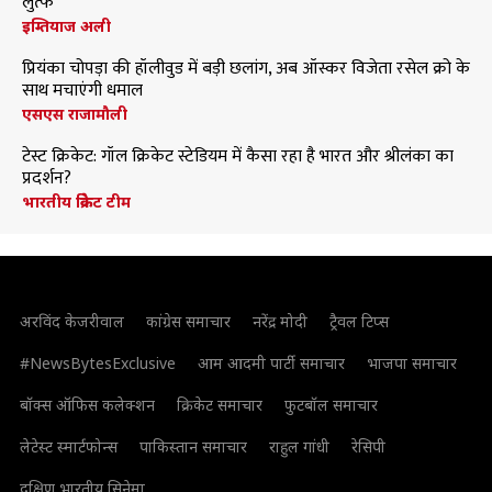
लुत्फ
इम्तियाज अली
प्रियंका चोपड़ा की हॉलीवुड में बड़ी छलांग, अब ऑस्कर विजेता रसेल क्रो के
साथ मचाएंगी धमाल
एसएस राजामौली
टेस्ट क्रिकेट: गॉल क्रिकेट स्टेडियम में कैसा रहा है भारत और श्रीलंका का
प्रदर्शन?
भारतीय क्रिकेट टीम
अरविंद केजरीवाल
कांग्रेस समाचार
नरेंद्र मोदी
ट्रैवल टिप्स
#NewsBytesExclusive
आम आदमी पार्टी समाचार
भाजपा समाचार
बॉक्स ऑफिस कलेक्शन
क्रिकेट समाचार
फुटबॉल समाचार
लेटेस्ट स्मार्टफोन्स
पाकिस्तान समाचार
राहुल गांधी
रेसिपी
दक्षिण भारतीय सिनेमा