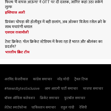
फिल्म 'मैं वापस आऊंगा' ने OTT पर दी दस्तक, जानिए कहां उठा सकेंगे
लुत्फ
इम्तियाज अली
प्रियंका चोपड़ा की हॉलीवुड में बड़ी छलांग, अब ऑस्कर विजेता रसेल क्रो के
साथ मचाएंगी धमाल
एसएस राजामौली
टेस्ट क्रिकेट: गॉल क्रिकेट स्टेडियम में कैसा रहा है भारत और श्रीलंका का
प्रदर्शन?
भारतीय क्रिकेट टीम
अरविंद केजरीवाल
कांग्रेस समाचार
नरेंद्र मोदी
ट्रैवल टिप्स
#NewsBytesExclusive
आम आदमी पार्टी समाचार
भाजपा समाचार
बॉक्स ऑफिस कलेक्शन
क्रिकेट समाचार
फुटबॉल समाचार
लेटेस्ट स्मार्टफोन्स
पाकिस्तान समाचार
राहुल गांधी
रेसिपी