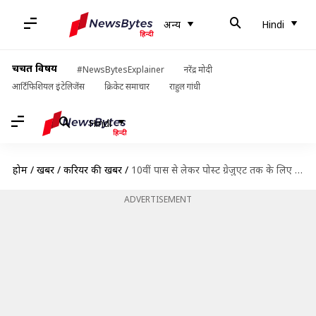
अन्य
Hindi
चर्चित विषय
#NewsBytesExplainer
नरेंद्र मोदी
आर्टिफिशियल इंटेलिजेंस
क्रिकेट समाचार
राहुल गांधी
Hindi
होम
/
खबरें
/
करियर की खबरें
/
10वीं पास से लेकर पोस्ट ग्रेजुएट तक के लिए निकली भर्तियां, ऐसे करें आवेदन
ADVERTISEMENT