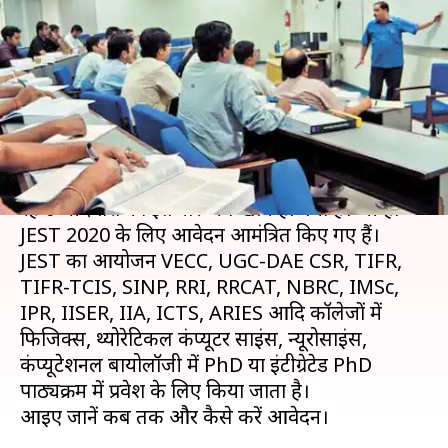
करने के लिए करें आवेदन, जानें
विवरण
लेखन
Nov 12, 2019
03:50 pm
मोना दीक्षित
क्या है खबर?
जॉइंट एंट्रेंस स्क्रीनिंग टेस्ट (JEST) 2020 का इंतजार कर
रहे उम्मीदवारों का इंतजार अब खत्म हो गया है। जी हां
JEST 2020 के लिए आवेदन आमंत्रित किए गए हैं।
JEST का आयोजन VECC, UGC-DAE CSR, TIFR,
TIFR-TCIS, SINP, RRI, RRCAT, NBRC, IMSc,
IPR, IISER, IIA, ICTS, ARIES आदि कॉलेजों में
फिजिक्स, थ्योरेटिकल कंप्यूटर साइंस, न्यूरोसाइंस,
कंप्यूटेशनल बायोलॉजी में PhD या इंटीग्रेटेड PhD
पाठ्यक्रम में प्रवेश के लिए किया जाता है।