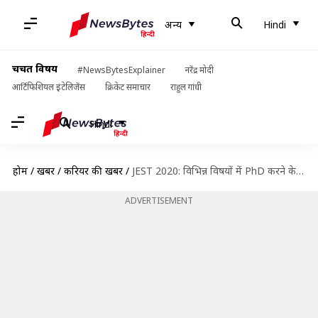
अन्य
Hindi
चर्चित विषय
#NewsBytesExplainer
नरेंद्र मोदी
आर्टिफिशियल इंटेलिजेंस
क्रिकेट समाचार
राहुल गांधी
Hindi
होम
/
खबरें
/
करियर की खबरें
/
JEST 2020: विभिन्न विषयों में PhD करने के लिए करें आवेदन, जानें विवरण
ADVERTISEMENT