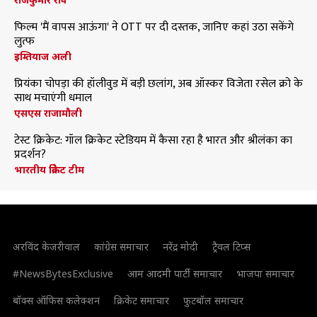
फिल्म 'मैं वापस आऊंगा' ने OTT पर दी दस्तक, जानिए कहां उठा सकेंगे
लुत्फ
इम्तियाज अली
प्रियंका चोपड़ा की हॉलीवुड में बड़ी छलांग, अब ऑस्कर विजेता रसेल क्रो के
साथ मचाएंगी धमाल
एसएस राजामौली
टेस्ट क्रिकेट: गॉल क्रिकेट स्टेडियम में कैसा रहा है भारत और श्रीलंका का
प्रदर्शन?
भारतीय क्रिकेट टीम
अरविंद केजरीवाल
कांग्रेस समाचार
नरेंद्र मोदी
ट्रैवल टिप्स
#NewsBytesExclusive
आम आदमी पार्टी समाचार
भाजपा समाचार
बॉक्स ऑफिस कलेक्शन
क्रिकेट समाचार
फुटबॉल समाचार