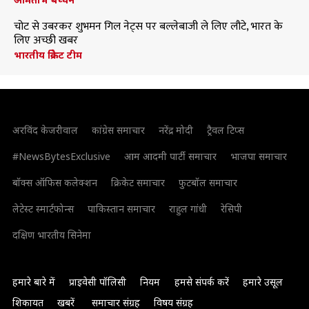
चोट से उबरकर शुभमन गिल नेट्स पर बल्लेबाजी ले लिए लौटे, भारत के
लिए अच्छी खबर
भारतीय क्रिकेट टीम
अरविंद केजरीवाल
कांग्रेस समाचार
नरेंद्र मोदी
ट्रैवल टिप्स
#NewsBytesExclusive
आम आदमी पार्टी समाचार
भाजपा समाचार
बॉक्स ऑफिस कलेक्शन
क्रिकेट समाचार
फुटबॉल समाचार
लेटेस्ट स्मार्टफोन्स
पाकिस्तान समाचार
राहुल गांधी
रेसिपी
दक्षिण भारतीय सिनेमा
हमारे बारे में
प्राइवेसी पॉलिसी
नियम
हमसे संपर्क करें
हमारे उसूल
शिकायत
खबरें
समाचार संग्रह
विषय संग्रह