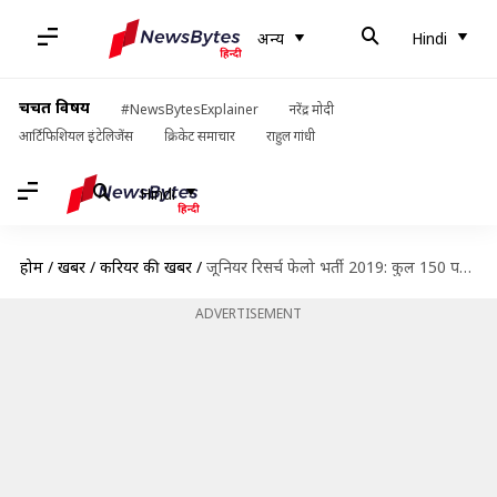
अन्य
Hindi
चर्चित विषय
#NewsBytesExplainer
नरेंद्र मोदी
आर्टिफिशियल इंटेलिजेंस
क्रिकेट समाचार
राहुल गांधी
Hindi
होम
/
खबरें
/
करियर की खबरें
/
जूनियर रिसर्च फेलो भर्ती 2019: कुल 150 पदों पर भर्ती के लिए आवेदन शुरू, जानें विवरण
ADVERTISEMENT