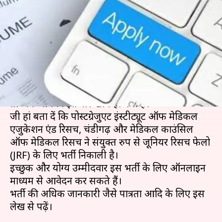
150 पदों पर भर्ती के लिए आवेदन
शुरू, जानें विवरण
लेखन
May 05, 2019
09:53 pm
मोना दीक्षित
क्या है खबर?
अगर आप भी जूनियर रिसर्च फेलो भर्ती 2019 देख रहे हैं,
तो अब आपका इंतजार खत्म हो गया है।
जी हां बता दें कि पोस्टग्रेजुएट इंस्टीट्यूट ऑफ मेडिकल
एजुकेशन एंड रिसर्च, चंडीगढ़ और मेडिकल काउंसिल
ऑफ मेडिकल रिसर्च ने संयुक्त रुप से जूनियर रिसर्च फेलो
(JRF) के लिए भर्ती निकाली है।
इच्छुक और योग्य उम्मीदवार इस भर्ती के लिए ऑनलाइन
माध्यम से आवेदन कर सकते हैं।
भर्ती की अधिक जानकारी जैसे पात्रता आदि के लिए इस