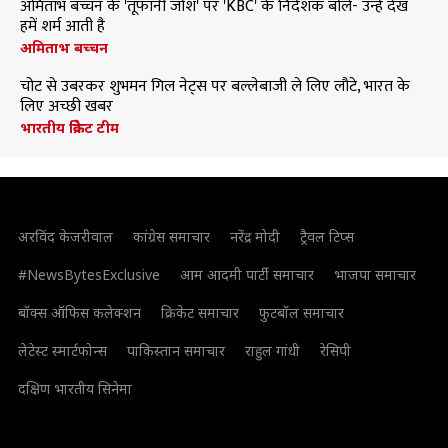
अमिताभ बच्चन के 'तूफानी जोश' पर 'KBC' के निर्देशक बोले- उन्हें देख
हमें शर्म आती है
अमिताभ बच्चन
चोट से उबरकर शुभमन गिल नेट्स पर बल्लेबाजी ले लिए लौटे, भारत के
लिए अच्छी खबर
भारतीय क्रिकेट टीम
अरविंद केजरीवाल
कांग्रेस समाचार
नरेंद्र मोदी
ट्रैवल टिप्स
#NewsBytesExclusive
आम आदमी पार्टी समाचार
भाजपा समाचार
बॉक्स ऑफिस कलेक्शन
क्रिकेट समाचार
फुटबॉल समाचार
लेटेस्ट स्मार्टफोन्स
पाकिस्तान समाचार
राहुल गांधी
रेसिपी
दक्षिण भारतीय सिनेमा