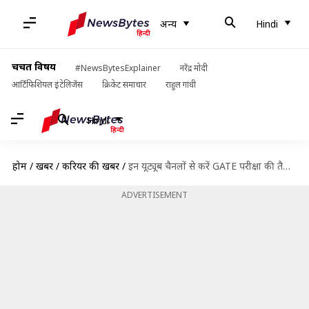
अन्य
Hindi
चर्चित विषय
#NewsBytesExplainer
नरेंद्र मोदी
आर्टिफिशियल इंटेलिजेंस
क्रिकेट समाचार
राहुल गांधी
Hindi
होम
/
खबरें
/
करियर की खबरें
/
इन यूट्यूब चैनलों से करें GATE परीक्षा की तैयारी, मिलेगी सफलता
ADVERTISEMENT