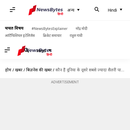
अन्य
Hindi
चर्चित विषय
#NewsBytesExplainer
नरेंद्र मोदी
आर्टिफिशियल इंटेलिजेंस
क्रिकेट समाचार
राहुल गांधी
Hindi
होम
/
खबरें
/
बिज़नेस की खबरें
/
कौन हैं दुनिया के दूसरे सबसे ज्यादा सैलरी पाने वाले CEO शंख मित्रा?
ADVERTISEMENT