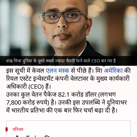
सैलरी पाने वाले CEO शंख मित्रा?
लेखन
Jun 25, 2026
07:05 pm
बिश्वजीत कुमार
क्या है खबर?
भारतीय मूल के शंख मित्रा दुनिया के दूसरे सबसे ज्यादा
शंख मित्रा दुनिया के दूसरे सबसे ज्यादा सैलरी पाने वाले CEO बन गए हैं
वॉल स्ट्रीट जनरल (WSJ)
की नई रिपोर्ट के अनुसार, वह
इस सूची में केवल
एलन मस्क
से पीछे हैं। मित्रा
अमेरिका
की
रियल एस्टेट इन्वेस्टमेंट कंपनी वेलटावर के मुख्य कार्यकारी
अधिकारी (CEO) हैं।
उनका कुल वेतन पैकेज 82.1 करोड़ डॉलर (लगभग
7,800 करोड़ रुपये) है। उनकी इस उपलब्धि ने दुनियाभर
परिचय