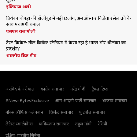
लुत्फ
इम्तियाज अली
प्रियंका चोपड़ा की हॉलीवुड में बड़ी छलांग, अब ऑस्कर विजेता रसेल क्रो के
साथ मचाएंगी धमाल
एसएस राजामौली
टेस्ट क्रिकेट: गॉल क्रिकेट स्टेडियम में कैसा रहा है भारत और श्रीलंका का
प्रदर्शन?
भारतीय क्रिकेट टीम
अरविंद केजरीवाल
कांग्रेस समाचार
नरेंद्र मोदी
ट्रैवल टिप्स
#NewsBytesExclusive
आम आदमी पार्टी समाचार
भाजपा समाचार
बॉक्स ऑफिस कलेक्शन
क्रिकेट समाचार
फुटबॉल समाचार
लेटेस्ट स्मार्टफोन्स
पाकिस्तान समाचार
राहुल गांधी
रेसिपी
दक्षिण भारतीय सिनेमा