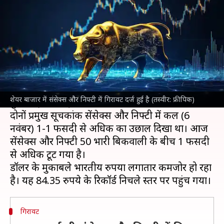
आई गिरावट, जानिए क्या है कारण
लेखन
Nov 07, 2024
01:32 pm
दिनेश चंद शर्मा
क्या है खबर?
अमेरिकी राष्ट्रपति चुनाव में
डोनाल्ड ट्रंप
की जीत के बाद
बुधवार को भारतीय
शेयर बाजार
ने हासिल की बढ़त
शेयर बाजार में संसेक्स और निफ्टी में गिरावट दर्ज हुई है (तस्वीर: फ्रीपिक)
गुरुवार (7 नवंबर) को खो दी है।
दोनों प्रमुख सूचकांक सेंसेक्स और निफ्टी में कल (6
नवंबर) 1-1 फीसदी से अधिक का उछाल दिखा था। आज
सेंसेक्स और निफ्टी 50 भारी बिकवाली के बीच 1 फीसदी
से अधिक टूट गया है।
डॉलर के मुकाबले भारतीय रुपया लगातार कमजोर हो रहा
गिरावट