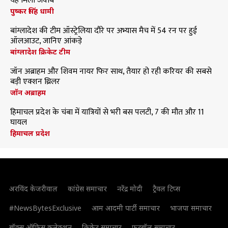
यह मिला जवाब
पुष्कर सिंह धामी
बांग्लादेश की टीम ऑस्ट्रेलिया दौरे पर अभ्यास मैच में 54 रन पर हुई
ऑलआउट, जानिए आंकड़े
बांग्लादेश क्रिकेट टीम
जॉन अब्राहम और शिवम नायर फिर साथ, तैयार हो रही करियर की सबसे
बड़ी एक्शन थ्रिलर
जॉन अब्राहम
हिमाचल प्रदेश के चंबा में यात्रियों से भरी बस पलटी, 7 की मौत और 11
घायल
हिमाचल प्रदेश
अरविंद केजरीवाल
कांग्रेस समाचार
नरेंद्र मोदी
ट्रैवल टिप्स
#NewsBytesExclusive
आम आदमी पार्टी समाचार
भाजपा समाचार
बॉक्स ऑफिस कलेक्शन
क्रिकेट समाचार
फुटबॉल समाचार