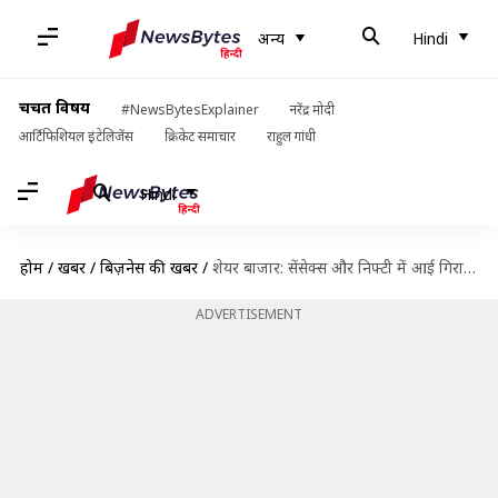
अन्य
Hindi
चर्चित विषय
#NewsBytesExplainer
नरेंद्र मोदी
आर्टिफिशियल इंटेलिजेंस
क्रिकेट समाचार
राहुल गांधी
Hindi
होम
/
खबरें
/
बिज़नेस की खबरें
/
शेयर बाजार: सेंसेक्स और निफ्टी में आई गिरावट, जानिए क्या है कारण
ADVERTISEMENT