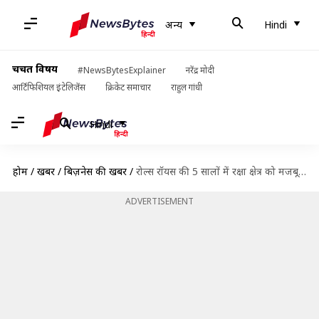
अन्य
Hindi
चर्चित विषय
#NewsBytesExplainer
नरेंद्र मोदी
आर्टिफिशियल इंटेलिजेंस
क्रिकेट समाचार
राहुल गांधी
Hindi
होम
/
खबरें
/
बिज़नेस की खबरें
/
रोल्स रॉयस की 5 सालों में रक्षा क्षेत्र को मजबूत बनाने की योजना, दोगुना करेगी साझेदारियां
ADVERTISEMENT