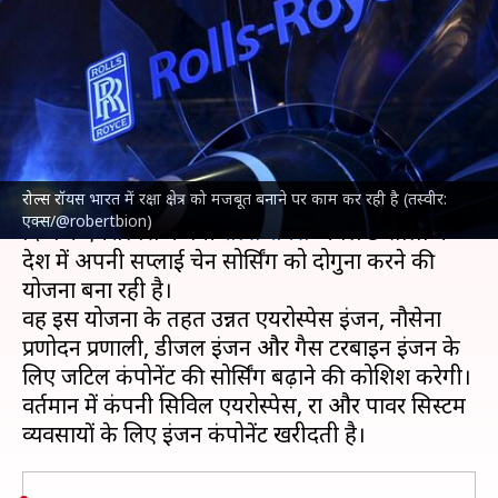
को मजबूत बनाने की योजना, दोगुना
करेगी साझेदारियां
लेखन
Feb 10, 2025
01:15 pm
दिनेश चंद शर्मा
क्या है खबर?
रोल्स रॉयस भारत में रक्षा क्षेत्र को मजबूत बनाने पर काम कर रही है (तस्वीर:
भारत के रक्षा क्षेत्र में अपनी भूमिका मजबूत करने के उद्देश्य से
एक्स/@robertbion)
दिग्गज एयरोस्पेस कंपनी
रोल्स रॉयस
अगले 5 सालों में
देश में अपनी सप्लाई चेन सोर्सिंग को दोगुना करने की
योजना बना रही है।
वह इस योजना के तहत उन्नत एयरोस्पेस इंजन, नौसेना
प्रणोदन प्रणाली, डीजल इंजन और गैस टरबाइन इंजन के
लिए जटिल कंपोनेंट की सोर्सिंग बढ़ाने की कोशिश करेगी।
वर्तमान में कंपनी सिविल एयरोस्पेस, रक्षा और पावर सिस्टम