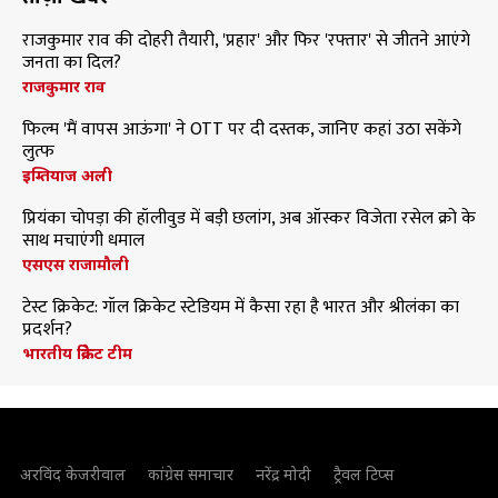
राजकुमार राव की दोहरी तैयारी, 'प्रहार' और फिर 'रफ्तार' से जीतने आएंगे
जनता का दिल?
राजकुमार राव
फिल्म 'मैं वापस आऊंगा' ने OTT पर दी दस्तक, जानिए कहां उठा सकेंगे
लुत्फ
इम्तियाज अली
प्रियंका चोपड़ा की हॉलीवुड में बड़ी छलांग, अब ऑस्कर विजेता रसेल क्रो के
साथ मचाएंगी धमाल
एसएस राजामौली
टेस्ट क्रिकेट: गॉल क्रिकेट स्टेडियम में कैसा रहा है भारत और श्रीलंका का
प्रदर्शन?
भारतीय क्रिकेट टीम
अरविंद केजरीवाल
कांग्रेस समाचार
नरेंद्र मोदी
ट्रैवल टिप्स