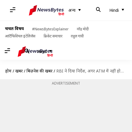
अन्य
Hindi
चर्चित विषय
#NewsBytesExplainer
नरेंद्र मोदी
आर्टिफिशियल इंटेलिजेंस
क्रिकेट समाचार
राहुल गांधी
Hindi
होम
/
खबरें
/
बिज़नेस की खबरें
/
RBI ने दिया निर्देश, अगर ATM में नहीं होगा कैश तो बैंकों को भरना होगा जुर्माना
ADVERTISEMENT