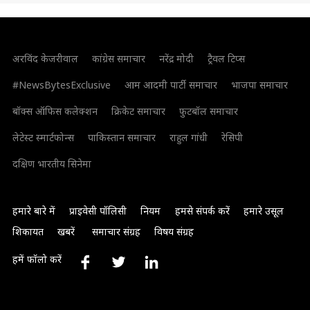
अरविंद केजरीवाल
कांग्रेस समाचार
नरेंद्र मोदी
ट्रैवल टिप्स
#NewsBytesExclusive
आम आदमी पार्टी समाचार
भाजपा समाचार
बॉक्स ऑफिस कलेक्शन
क्रिकेट समाचार
फुटबॉल समाचार
लेटेस्ट स्मार्टफोन्स
पाकिस्तान समाचार
राहुल गांधी
रेसिपी
दक्षिण भारतीय सिनेमा
हमारे बारे में
प्राइवेसी पॉलिसी
नियम
हमसे संपर्क करें
हमारे उसूल
शिकायत
खबरें
समाचार संग्रह
विषय संग्रह
हमें फॉलो करें