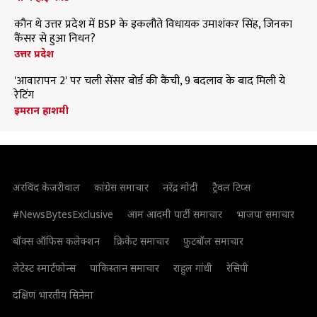
कौन थे उत्तर प्रदेश में BSP के इकलौते विधायक उमाशंकर सिंह, जिनका
कैंसर से हुआ निधन?
उत्तर प्रदेश
'आवारापन 2' पर चली सेंसर बोर्ड की कैंची, 9 बदलाव के बाद मिली ये
रेटिंग
इमरान हाशमी
अरविंद केजरीवाल
कांग्रेस समाचार
नरेंद्र मोदी
ट्रैवल टिप्स
#NewsBytesExclusive
आम आदमी पार्टी समाचार
भाजपा समाचार
बॉक्स ऑफिस कलेक्शन
क्रिकेट समाचार
फुटबॉल समाचार
लेटेस्ट स्मार्टफोन्स
पाकिस्तान समाचार
राहुल गांधी
रेसिपी
दक्षिण भारतीय सिनेमा