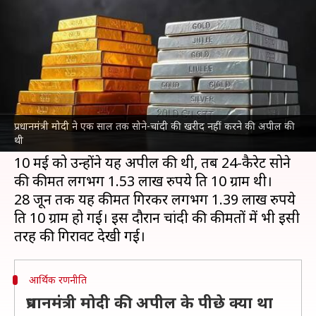
रुपये से ज्यादा गिरे सोने के दाम
लेखन
Jun 28, 2026
06:17 pm
दिनेश चंद शर्मा
क्या है खबर?
प्रधानमंत्री
नरेंद्र मोदी
के भारतीयों से सोना खरीदने को टालने
की अपील के बाद से सोने की कीमतों में प्रति 10 ग्राम
प्रधानमंत्री मोदी ने एक साल तक सोने-चांदी की खरीद नहीं करने की अपील की
थी
13,000 रुपये से ज्यादा की गिरावट आई है।
10 मई को उन्होंने यह अपील की थी, तब 24-कैरेट सोने
की कीमत लगभग 1.53 लाख रुपये प्रति 10 ग्राम थी।
28 जून तक यह कीमत गिरकर लगभग 1.39 लाख रुपये
प्रति 10 ग्राम हो गई। इस दौरान चांदी की कीमतों में भी इसी
आर्थिक रणनीति
प्रधानमंत्री मोदी की अपील के पीछे क्या था