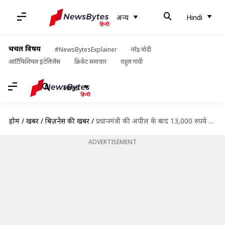
अन्य
Hindi
चर्चित विषय
#NewsBytesExplainer
नरेंद्र मोदी
आर्टिफिशियल इंटेलिजेंस
क्रिकेट समाचार
राहुल गांधी
Hindi
होम
/
खबरें
/
बिज़नेस की खबरें
/
प्रधानमंत्री की अपील के बाद 13,000 रुपये से ज्यादा गिरे सोने के दाम
ADVERTISEMENT