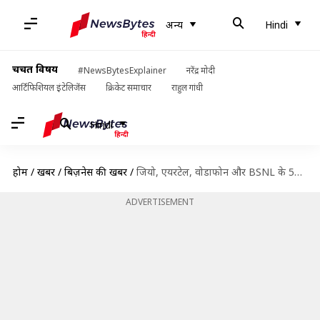
अन्य
Hindi
चर्चित विषय
#NewsBytesExplainer
नरेंद्र मोदी
आर्टिफिशियल इंटेलिजेंस
क्रिकेट समाचार
राहुल गांधी
Hindi
होम
/
खबरें
/
बिज़नेस की खबरें
/
जियो, एयरटेल, वोडाफोन और BSNL के 500 रुपये के अंदर मिलने वाले बेहतरीन पोस्टपेड प्लांस
ADVERTISEMENT