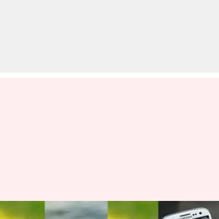
जियो, एयरटेल, वोडाफोन और BSNL