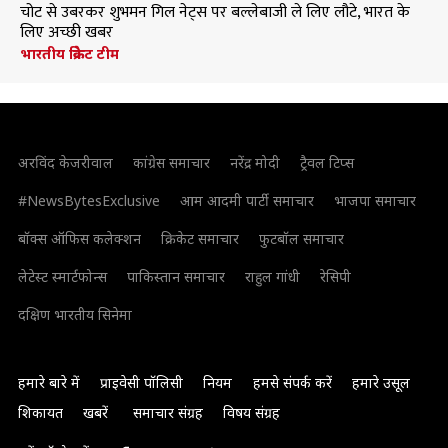
चोट से उबरकर शुभमन गिल नेट्स पर बल्लेबाजी ले लिए लौटे, भारत के
लिए अच्छी खबर
भारतीय क्रिकेट टीम
अरविंद केजरीवाल
कांग्रेस समाचार
नरेंद्र मोदी
ट्रैवल टिप्स
#NewsBytesExclusive
आम आदमी पार्टी समाचार
भाजपा समाचार
बॉक्स ऑफिस कलेक्शन
क्रिकेट समाचार
फुटबॉल समाचार
लेटेस्ट स्मार्टफोन्स
पाकिस्तान समाचार
राहुल गांधी
रेसिपी
दक्षिण भारतीय सिनेमा
हमारे बारे में
प्राइवेसी पॉलिसी
नियम
हमसे संपर्क करें
हमारे उसूल
शिकायत
खबरें
समाचार संग्रह
विषय संग्रह