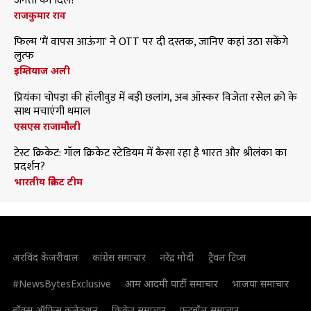
जनता का दिल?
राजकुमार राव
फिल्म 'मैं वापस आऊंगा' ने OTT पर दी दस्तक, जानिए कहां उठा सकेंगे
लुत्फ
इम्तियाज अली
प्रियंका चोपड़ा की हॉलीवुड में बड़ी छलांग, अब ऑस्कर विजेता रसेल क्रो के
साथ मचाएंगी धमाल
एसएस राजामौली
टेस्ट क्रिकेट: गॉल क्रिकेट स्टेडियम में कैसा रहा है भारत और श्रीलंका का
प्रदर्शन?
भारतीय क्रिकेट टीम
अरविंद केजरीवाल
कांग्रेस समाचार
नरेंद्र मोदी
ट्रैवल टिप्स
#NewsBytesExclusive
आम आदमी पार्टी समाचार
भाजपा समाचार
बॉक्स ऑफिस कलेक्शन
क्रिकेट समाचार
फुटबॉल समाचार