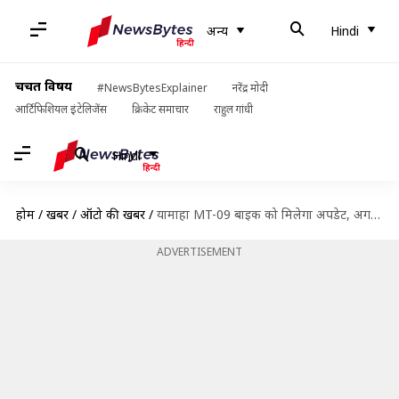
अन्य
Hindi
चर्चित विषय
#NewsBytesExplainer
नरेंद्र मोदी
आर्टिफिशियल इंटेलिजेंस
क्रिकेट समाचार
राहुल गांधी
Hindi
होम
/
खबरें
/
ऑटो की खबरें
/
यामाहा MT-09 बाइक को मिलेगा अपडेट, अगले हफ्ते उठेगा पर्दा
ADVERTISEMENT