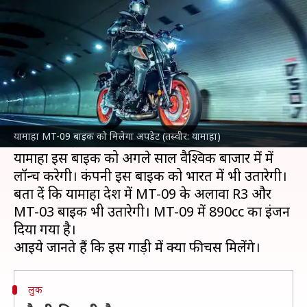
अपडेट, अगले हफ्ते उठेगा पर्दा
लेखन
Nov 02, 2023
04:48 pm
अविनाश
क्या है खबर?
दिग्गज
दोपहिया वाहन
निर्माता कंपनी
यामाहा
7 नवंबर से
शुरू होने वाले EICMA मोटर शो में अपनी नई यामाहा
यामाहा MT-09 बाइक को मिलेगा अपडेट (तस्वीर: यामाहा)
MT-09 बाइक को पेश करेगी।
यामाहा इस बाइक को अगले साल वैश्विक बाजार में में
लॉन्च करेगी। कंपनी इस बाइक को भारत में भी उतारेगी।
बता दें कि यामाहा देश में MT-09 के अलावा R3 और
MT-03 बाइक भी उतारेगी। MT-09 में 890cc का इंजन
दिया गया है।
लुक