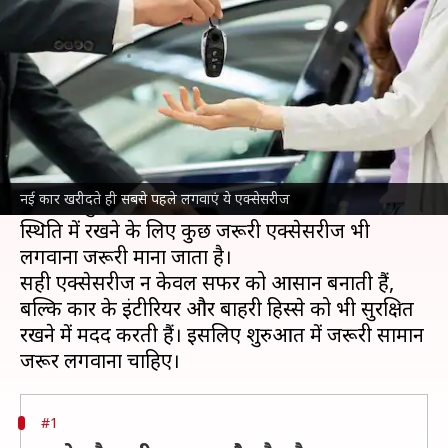
कौन-सी एक्सेसरीज लगवाएं?
लेखन
Jul 09, 2026
09:36 am
बिश्वजीत कुमार
क्या है खबर?
नई
कार
खरीदना हर किसी के लिए खास पल होता है,
लेकिन सिर्फ कार खरीद लेना ही काफी नहीं है।
नई कार खरीदते ही सबसे पहले लगवाएं ये एक्सेसरीज
कार को सुरक्षित, आरामदायक और लंबे समय तक बेहतर
स्थिति में रखने के लिए कुछ जरूरी एक्सेसरीज भी
लगवाना जरूरी माना जाता है।
सही एक्सेसरीज न केवल सफर को आसान बनाती हैं,
बल्कि कार के इंटीरियर और बाहरी हिस्से को भी सुरक्षित
रखने में मदद करती हैं। इसलिए शुरुआत में जरूरी सामान
#1