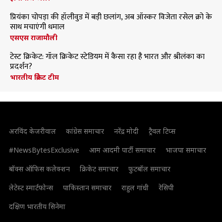
प्रियंका चोपड़ा की हॉलीवुड में बड़ी छलांग, अब ऑस्कर विजेता रसेल क्रो के
साथ मचाएंगी धमाल
एसएस राजामौली
टेस्ट क्रिकेट: गॉल क्रिकेट स्टेडियम में कैसा रहा है भारत और श्रीलंका का
प्रदर्शन?
भारतीय क्रिकेट टीम
अरविंद केजरीवाल
कांग्रेस समाचार
नरेंद्र मोदी
ट्रैवल टिप्स
#NewsBytesExclusive
आम आदमी पार्टी समाचार
भाजपा समाचार
बॉक्स ऑफिस कलेक्शन
क्रिकेट समाचार
फुटबॉल समाचार
लेटेस्ट स्मार्टफोन्स
पाकिस्तान समाचार
राहुल गांधी
रेसिपी
दक्षिण भारतीय सिनेमा