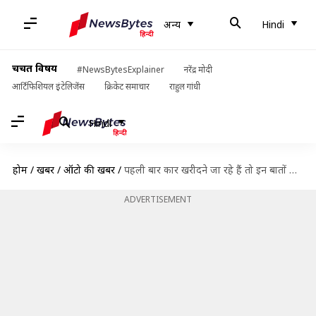
अन्य
Hindi
चर्चित विषय
#NewsBytesExplainer
नरेंद्र मोदी
आर्टिफिशियल इंटेलिजेंस
क्रिकेट समाचार
राहुल गांधी
Hindi
होम
/
खबरें
/
ऑटो की खबरें
/
पहली बार कार खरीदने जा रहे हैं तो इन बातों का जरूर रखें ध्यान
ADVERTISEMENT