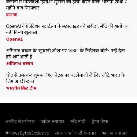
कनाडा में भारतवंशी हिमांशी खुराना की हत्या करने वाला आरोपी साथी 7
महीने बाद गिरफ्तार
कनाडा
OpenAI ने प्रेजेंटेशन स्टार्टअप नेक्स्टस्लाइड को खरीदा, सौदे की शर्तों का
नहीं किया खुलासा
OpenAI
अमिताभ बच्चन के 'तूफानी जोश' पर 'KBC' के निर्देशक बोले- उन्हें देख
हमें शर्म आती है
अमिताभ बच्चन
चोट से उबरकर शुभमन गिल नेट्स पर बल्लेबाजी ले लिए लौटे, भारत के
लिए अच्छी खबर
भारतीय क्रिकेट टीम
अरविंद केजरीवाल
कांग्रेस समाचार
नरेंद्र मोदी
ट्रैवल टिप्स
#NewsBytesExclusive
आम आदमी पार्टी समाचार
भाजपा समाचार