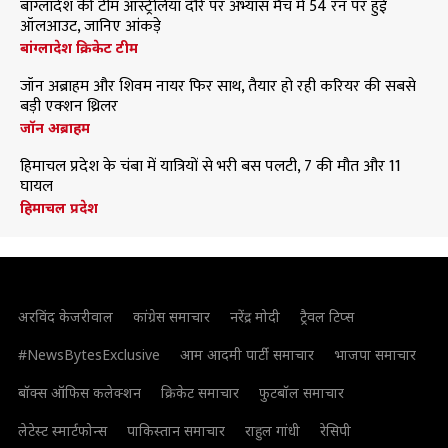
बांग्लादेश की टीम ऑस्ट्रेलिया दौरे पर अभ्यास मैच में 54 रन पर हुई
ऑलआउट, जानिए आंकड़े
बांग्लादेश क्रिकेट टीम
जॉन अब्राहम और शिवम नायर फिर साथ, तैयार हो रही करियर की सबसे
बड़ी एक्शन थ्रिलर
जॉन अब्राहम
हिमाचल प्रदेश के चंबा में यात्रियों से भरी बस पलटी, 7 की मौत और 11
घायल
हिमाचल प्रदेश
अरविंद केजरीवाल
कांग्रेस समाचार
नरेंद्र मोदी
ट्रैवल टिप्स
#NewsBytesExclusive
आम आदमी पार्टी समाचार
भाजपा समाचार
बॉक्स ऑफिस कलेक्शन
क्रिकेट समाचार
फुटबॉल समाचार
लेटेस्ट स्मार्टफोन्स
पाकिस्तान समाचार
राहुल गांधी
रेसिपी