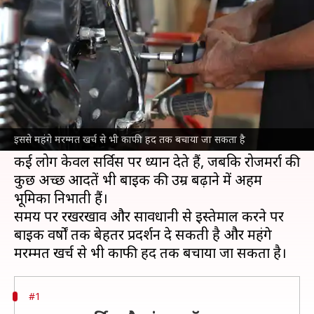
सकती है आपकी बाइक की उम्र
लेखन
Jul 09, 2026
09:38 am
बिश्वजीत कुमार
क्या है खबर?
बाइक
खरीदना आसान है, लेकिन उसे लंबे समय तक
अच्छी हालत में बनाए रखना सही देखभाल पर निर्भर करता
इससे महंगे मरम्मत खर्च से भी काफी हद तक बचाया जा सकता है
है।
कई लोग केवल सर्विस पर ध्यान देते हैं, जबकि रोजमर्रा की
कुछ अच्छी आदतें भी बाइक की उम्र बढ़ाने में अहम
भूमिका निभाती हैं।
समय पर रखरखाव और सावधानी से इस्तेमाल करने पर
बाइक वर्षों तक बेहतर प्रदर्शन दे सकती है और महंगे
#1