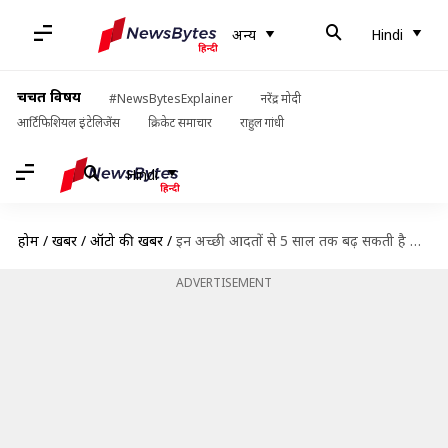
अन्य
Hindi
चर्चित विषय
#NewsBytesExplainer
नरेंद्र मोदी
आर्टिफिशियल इंटेलिजेंस
क्रिकेट समाचार
राहुल गांधी
Hindi
होम
/
खबरें
/
ऑटो की खबरें
/
इन अच्छी आदतों से 5 साल तक बढ़ सकती है आपकी बाइक की उम्र
ADVERTISEMENT