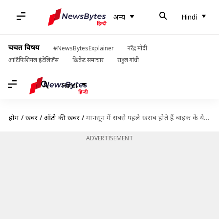
अन्य
Hindi
चर्चित विषय
#NewsBytesExplainer
नरेंद्र मोदी
आर्टिफिशियल इंटेलिजेंस
क्रिकेट समाचार
राहुल गांधी
Hindi
होम
/
खबरें
/
ऑटो की खबरें
/
मानसून में सबसे पहले खराब होते हैं बाइक के ये पार्ट्स, कैसे करें देखभाल?
ADVERTISEMENT