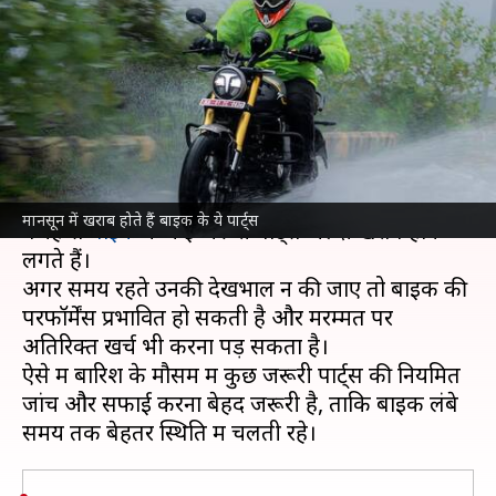
बाइक के ये पार्ट्स, कैसे करें
देखभाल?
लेखन
Jun 30, 2026
09:41 am
बिश्वजीत कुमार
क्या है खबर?
मानसून
के मौसम में लगातार बारिश, कीचड़ और नमी की
मानसून में खराब होते हैं बाइक के ये पार्ट्स
वजह से
बाइक
के कई जरूरी पार्ट्स जल्दी खराब होने
लगते हैं।
अगर समय रहते उनकी देखभाल न की जाए तो बाइक की
परफॉर्मेंस प्रभावित हो सकती है और मरम्मत पर
अतिरिक्त खर्च भी करना पड़ सकता है।
ऐसे में बारिश के मौसम में कुछ जरूरी पार्ट्स की नियमित
जांच और सफाई करना बेहद जरूरी है, ताकि बाइक लंबे