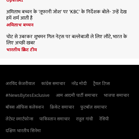
अमिताभ बच्चन के 'तूफानी जोश' पर 'KBC' के निर्देशक बोले- उन्हें देख
हमें शर्म आती है
अमिताभ बच्चन
चोट से उबरकर शुभमन गिल नेट्स पर बल्लेबाजी ले लिए लौटे, भारत के
लिए अच्छी खबर
भारतीय क्रिकेट टीम
अरविंद केजरीवाल
कांग्रेस समाचार
नरेंद्र मोदी
ट्रैवल टिप्स
#NewsBytesExclusive
आम आदमी पार्टी समाचार
भाजपा समाचार
बॉक्स ऑफिस कलेक्शन
क्रिकेट समाचार
फुटबॉल समाचार
लेटेस्ट स्मार्टफोन्स
पाकिस्तान समाचार
राहुल गांधी
रेसिपी
दक्षिण भारतीय सिनेमा