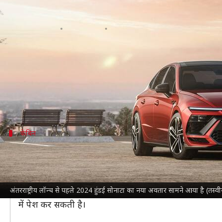
2024 हुंडई सोनाटा में साधारण फेसल
लेखन
Mar 27, 2023
10:25 am
दिनेश चंद शर्मा
क्या है खबर?
हुंडई
की मिड-साइज
सेडान कार
सोनाटा का नया अवतार अंतरराष
इसमें 8वीं जनरेशन की एक साधारण फेसलिफ्ट से बहुत कुछ अलग 
केबिन
नई सोनाटा के केबिन में ये होगा नया
नई हुंडई सोनाटा के केबिन में भी कई बदलाव किए गए हैं। इसमें 12
पैनोरमिक कर्व्ड डिस्प्ले के भीतर रखा गया है।
अंतरराष्ट्रीय लॉन्च से पहले 2024 हुंडई सोनाटा का नया अवतार सामने आया है 
इसके पावरट्रेन को लेकर खुलासा नहीं किया गया है। रिर्पोट के अ
में पेश कर सकती है।