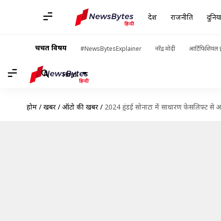
देश
राजनीति
दुनिय
चर्चित विषय
#NewsBytesExplainer
नरेंद्र मोदी
आर्टिफिशियल इ
Hindi
होम
/
खबरें
/
ऑटो की खबरें
/
2024 हुंडई सोनाटा में साधारण फेसलिफ्ट 