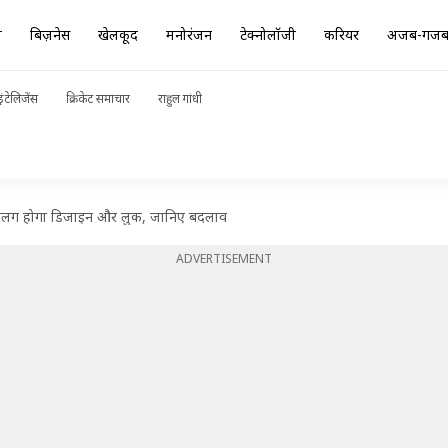
ा
बिज़नेस
खेलकूद
मनोरंजन
टेक्नोलॉजी
करियर
अजब-गज
ंटेलिजेंस
क्रिकेट समाचार
राहुल गांधी
से अलग होगा डिजाइन और लुक, जानिए बदलाव
ADVERTISEMENT