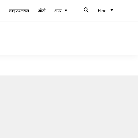
ब
लाइफस्टाइल
ऑटो
अन्य
Hindi