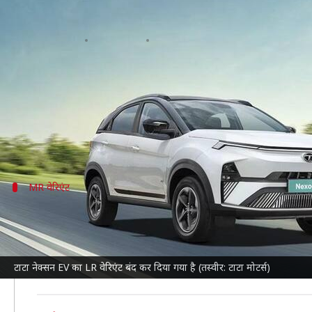
टाटा नेक्सन EV का लॉन्ग रेंज वेरिएंट 
लेखन
Feb 18, 2025
07:25 pm
दिनेश चंद शर्मा
क्या है खबर?
दिग्गज कार निर्माता
टाटा मोटर्स
ने नेक्सन EV के लॉन्ग रेंज
टाटा नेक्सन EV
MR वेरिएंट
कितनी रेंज देता है MR वेरिएंट
नेक्सन EV MR वेरिएंट में 30kWh बैटरी पैक मिलता है, जो एक
इसकी इलेक्ट्रिक मोटर 127bhp की पावर और 215Nm का टॉर्क 
टाटा नेक्सन EV का LR वेरिएंट बंद कर दिया गया है (तस्वीर: टाटा मोटर्स)
इसकी शुरुआती कीमत 12.49 लाख रुपये (कीमतें, एक्स-शोरूम) है