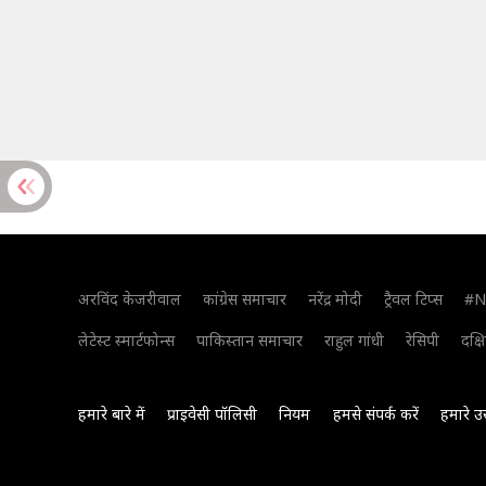
अरविंद केजरीवाल
कांग्रेस समाचार
नरेंद्र मोदी
ट्रैवल टिप्स
#N
लेटेस्ट स्मार्टफोन्स
पाकिस्तान समाचार
राहुल गांधी
रेसिपी
दक्ष
हमारे बारे में
प्राइवेसी पॉलिसी
नियम
हमसे संपर्क करें
हमारे उ