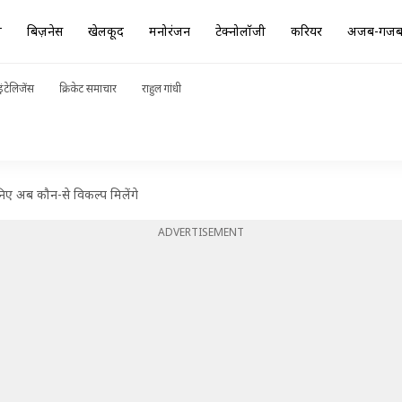
ा
बिज़नेस
खेलकूद
मनोरंजन
टेक्नोलॉजी
करियर
अजब-गज
ंटेलिजेंस
क्रिकेट समाचार
राहुल गांधी
ानिए अब कौन-से विकल्प मिलेंगे
ADVERTISEMENT