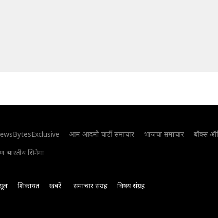
ewsBytesExclusive
आम आदमी पार्टी समाचार
भाजपा समाचार
बॉक्स ऑ
िण भारतीय सिनेमा
सूल
शिकायत
खबरें
समाचार संग्रह
विषय संग्रह