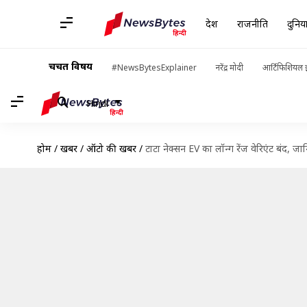
देश
राजनीति
दुनिय
चर्चित विषय
#NewsBytesExplainer
नरेंद्र मोदी
आर्टिफिशियल इ
Hindi
होम
/
खबरें
/
ऑटो की खबरें
/
टाटा नेक्सन EV का लॉन्ग रेंज वेरिएंट बंद, ज