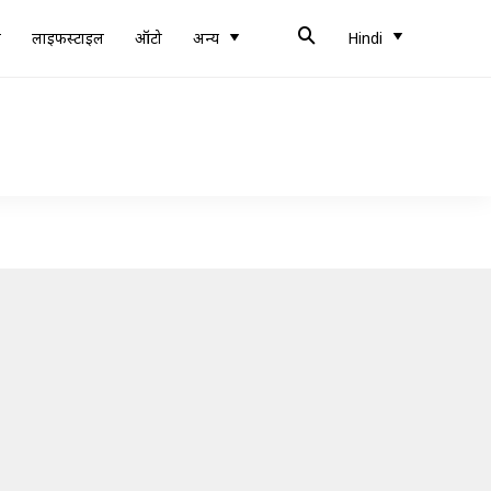
ब
लाइफस्टाइल
ऑटो
अन्य
Hindi