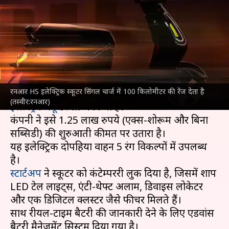
इलेक्ट्रिक स्कूटर, कीमत 1.25 लाख
रुपये
लेखन
May 24, 2023
07:45 pm
दिनेश चंद शर्मा
क्या है खबर?
रनआर HS इलेक्ट्रिक स्कूटर सिंगल चार्ज में 100 किलोमीटर की रेंज देता है
इलेक्ट्रिक दोपहिया वाहन निर्माता रनआर मोबिलिटी ने HS
(तस्वीर:रनआर)
इलेक्ट्रिक स्कूटर
लॉन्च किया है।
कंपनी ने इसे 1.25 लाख रुपये (एक्स-शोरूम और बिना
सब्सिडी) की शुरुआती कीमत पर उतारा है।
यह इलेक्ट्रिक दोपहिया वाहन 5 रंग विकल्पों में उपलब्ध
स्टार्टअप
ने स्कूटर को कंटेम्पररी लुक दिया है, जिसमें शार्प
LED टेल लाइट्स, एंटी-थेफ्ट अलार्म, डिवाइस लोकेटर
और एक डिजिटल क्लस्टर जैसे फीचर मिलते हैं।
साथ रीयल-टाइम बैटरी की जानकारी देने के लिए एडवांस