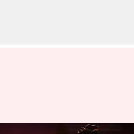
रनआर मोबिलिटी ने लॉन्च किया HS