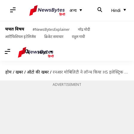
अन्य
Hindi
चर्चित विषय
#NewsBytesExplainer
नरेंद्र मोदी
आर्टिफिशियल इंटेलिजेंस
क्रिकेट समाचार
राहुल गांधी
Hindi
होम
/
खबरें
/
ऑटो की खबरें
/
रनआर मोबिलिटी ने लॉन्च किया HS इलेक्ट्रिक स्कूटर, कीमत 1.25 लाख रुपये
ADVERTISEMENT