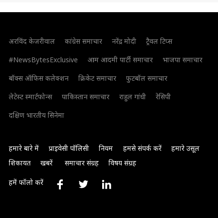
अरविंद केजरीवाल
कांग्रेस समाचार
नरेंद्र मोदी
ट्रैवल टिप्स
#NewsBytesExclusive
आम आदमी पार्टी समाचार
भाजपा समाचार
बॉक्स ऑफिस कलेक्शन
क्रिकेट समाचार
फुटबॉल समाचार
लेटेस्ट स्मार्टफोन्स
पाकिस्तान समाचार
राहुल गांधी
रेसिपी
दक्षिण भारतीय सिनेमा
हमारे बारे में
प्राइवेसी पॉलिसी
नियम
हमसे संपर्क करें
हमारे उसूल
शिकायत
खबरें
समाचार संग्रह
विषय संग्रह
हमें फॉलो करें