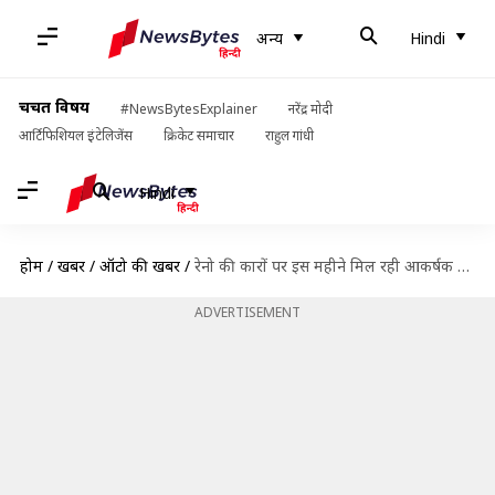
अन्य
Hindi
चर्चित विषय
#NewsBytesExplainer
नरेंद्र मोदी
आर्टिफिशियल इंटेलिजेंस
क्रिकेट समाचार
राहुल गांधी
Hindi
होम
/
खबरें
/
ऑटो की खबरें
/
रेनो की कारों पर इस महीने मिल रही आकर्षक छूट, जानिए कितनी होगी बचत
ADVERTISEMENT