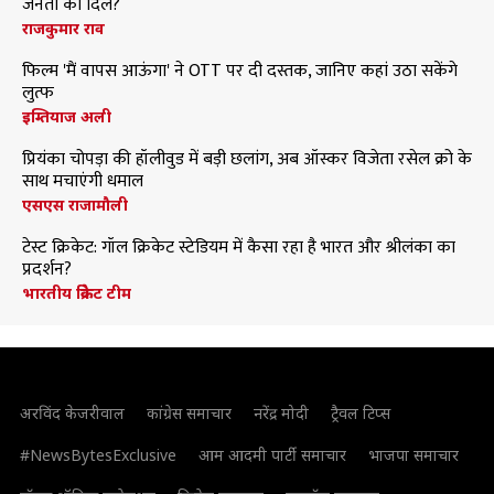
जनता का दिल?
राजकुमार राव
फिल्म 'मैं वापस आऊंगा' ने OTT पर दी दस्तक, जानिए कहां उठा सकेंगे
लुत्फ
इम्तियाज अली
प्रियंका चोपड़ा की हॉलीवुड में बड़ी छलांग, अब ऑस्कर विजेता रसेल क्रो के
साथ मचाएंगी धमाल
एसएस राजामौली
टेस्ट क्रिकेट: गॉल क्रिकेट स्टेडियम में कैसा रहा है भारत और श्रीलंका का
प्रदर्शन?
भारतीय क्रिकेट टीम
अरविंद केजरीवाल
कांग्रेस समाचार
नरेंद्र मोदी
ट्रैवल टिप्स
#NewsBytesExclusive
आम आदमी पार्टी समाचार
भाजपा समाचार