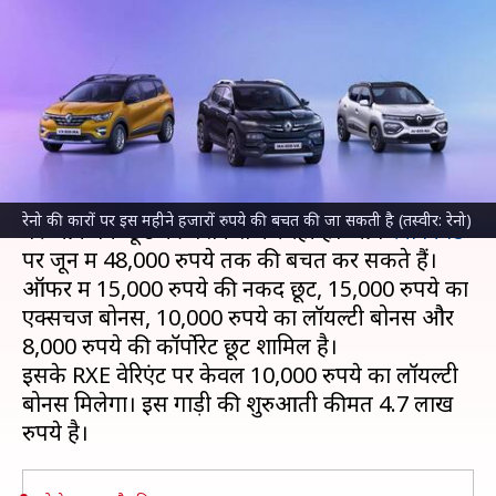
आकर्षक छूट, जानिए कितनी होगी
बचत
लेखन
Jun 09, 2024
09:54 am
दिनेश चंद शर्मा
क्या है खबर?
रेनो
मासिक ऑफर के तहत इस महीने भी अपनी गाड़ियों
रेनो की कारों पर इस महीने हजारों रुपये की बचत की जा सकती है (तस्वीर: रेनो)
पर आकर्षक छूट की पेशकश कर रही है। आप
रेनो क्विड
पर जून में 48,000 रुपये तक की बचत कर सकते हैं।
ऑफर में 15,000 रुपये की नकद छूट, 15,000 रुपये का
एक्सचेंज बोनस, 10,000 रुपये का लॉयल्टी बोनस और
8,000 रुपये की कॉर्पोरेट छूट शामिल है।
इसके RXE वेरिएंट पर केवल 10,000 रुपये का लॉयल्टी
बोनस मिलेगा। इस गाड़ी की शुरुआती कीमत 4.7 लाख