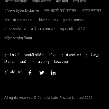
अरविंद केजरीवाल
कांग्रेस समाचार
नरेंद्र मोदी
ट्रैवल टिप्स
#NewsBytesExclusive
आम आदमी पार्टी समाचार
भाजपा समाचार
बॉक्स ऑफिस कलेक्शन
क्रिकेट समाचार
फुटबॉल समाचार
लेटेस्ट स्मार्टफोन्स
पाकिस्तान समाचार
राहुल गांधी
रेसिपी
दक्षिण भारतीय सिनेमा
हमारे बारे में
प्राइवेसी पॉलिसी
नियम
हमसे संपर्क करें
हमारे उसूल
शिकायत
खबरें
समाचार संग्रह
विषय संग्रह
हमें फॉलो करें
All rights reserved © Candela Labs Private Limited 2026