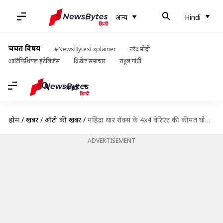
अन्य
Hindi
चर्चित विषय
#NewsBytesExplainer
नरेंद्र मोदी
आर्टिफिशियल इंटेलिजेंस
क्रिकेट समाचार
राहुल गांधी
Hindi
होम
/
खबरें
/
ऑटो की खबरें
/
महिंद्रा थार रॉक्स के 4x4 वेरिएंट की कीमत घोषित, जानिए क्या है इसमें खास
ADVERTISEMENT