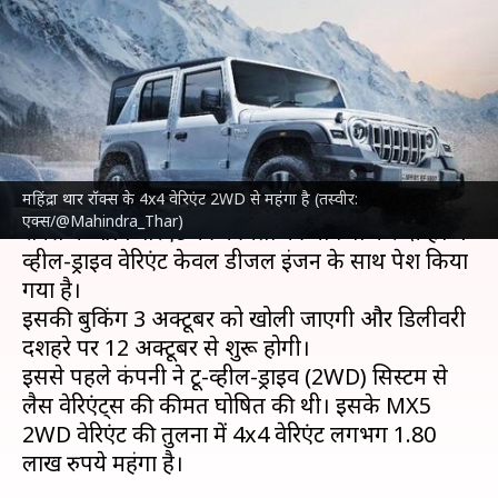
कीमत घोषित, जानिए क्या है इसमें
खास
लेखन
Sep 25, 2024
05:41 pm
दिनेश चंद शर्मा
क्या है खबर?
महिंद्रा थार रॉक्स के 4x4 वेरिएंट 2WD से महंगा है (तस्वीर:
महिंद्रा एंड महिंद्रा
ने आज (25 सितंबर) को अपनी थार
एक्स/@Mahindra_Thar)
रॉक्स के 4x4 वेरिएंट की कीमतों की घोषणा कर दी है। 4-
व्हील-ड्राइव वेरिएंट केवल डीजल इंजन के साथ पेश किया
गया है।
इसकी बुकिंग 3 अक्टूबर को खोली जाएगी और डिलीवरी
दशहरे पर 12 अक्टूबर से शुरू होगी।
इससे पहले कंपनी ने टू-व्हील-ड्राइव (2WD) सिस्टम से
लैस वेरिएंट्स की कीमत घोषित की थी। इसके MX5
2WD वेरिएंट की तुलना में 4x4 वेरिएंट लगभग 1.80