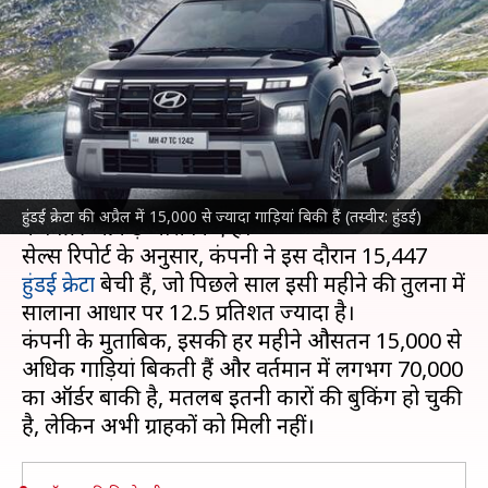
ऑर्डर बाकी, पिछले महीने बिकी
15,000 से ज्यादा
लेखन
May 06, 2024
12:47 pm
दिनेश चंद शर्मा
क्या है खबर?
दक्षिण कोरियाई
हुंडई मोटर कंपनी
ने अपनी क्रेटा के अप्रैल
हुंडई क्रेटा की अप्रैल में 15,000 से ज्यादा गाड़ियां बिकी हैं (तस्वीर: हुंडई)
के बिक्री आंकड़े जारी किए हैं।
सेल्स रिपोर्ट के अनुसार, कंपनी ने इस दौरान 15,447
हुंडई क्रेटा
बेची हैं, जो पिछले साल इसी महीने की तुलना में
सालाना आधार पर 12.5 प्रतिशत ज्यादा है।
कंपनी के मुताबिक, इसकी हर महीने औसतन 15,000 से
अधिक गाड़ियां बिकती हैं और वर्तमान में लगभग 70,000
का ऑर्डर बाकी है, मतलब इतनी कारों की बुकिंग हो चुकी