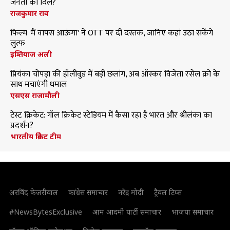
जनता का दिल?
राजकुमार राव
फिल्म 'मैं वापस आऊंगा' ने OTT पर दी दस्तक, जानिए कहां उठा सकेंगे
लुत्फ
इम्तियाज अली
प्रियंका चोपड़ा की हॉलीवुड में बड़ी छलांग, अब ऑस्कर विजेता रसेल क्रो के
साथ मचाएंगी धमाल
एसएस राजामौली
टेस्ट क्रिकेट: गॉल क्रिकेट स्टेडियम में कैसा रहा है भारत और श्रीलंका का
प्रदर्शन?
भारतीय क्रिकेट टीम
अरविंद केजरीवाल
कांग्रेस समाचार
नरेंद्र मोदी
ट्रैवल टिप्स
#NewsBytesExclusive
आम आदमी पार्टी समाचार
भाजपा समाचार