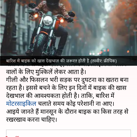
देखभाल, कभी नहीं आएगी चलाने में
परेशानी
लेखन
Jun 29, 2024
05:55 pm
दिनेश चंद शर्मा
क्या है खबर?
देश के कई इलाकों में
मानसून
दस्तक दे चुका है। यह
बारिश में बाइक को खास देखभाल की जरूरत होती है (तस्वीर: फ्रीपिक)
मौसम गर्मी से राहत देता है, लेकिन मोटरसाइकिल चलाने
वालों के लिए मुश्किलें लेकर आता है।
गीली और फिसलन भरी सड़क पर दुर्घटना का खतरा बना
रहता है। इससे बचने के लिए इन दिनों में बाइक की खास
देखभाल की आवश्यकता होती है। ताकि, बारिश में
मोटरसाइकिल
चलाते समय कोई परेशानी ना आए।
आइये जानते हैं मानसून के दौरान बाइक का किस तरह से