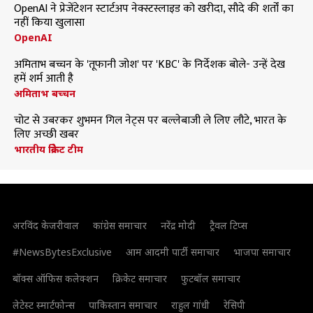
OpenAI ने प्रेजेंटेशन स्टार्टअप नेक्स्टस्लाइड को खरीदा, सौदे की शर्तों का
नहीं किया खुलासा
OpenAI
अमिताभ बच्चन के 'तूफानी जोश' पर 'KBC' के निर्देशक बोले- उन्हें देख
हमें शर्म आती है
अमिताभ बच्चन
चोट से उबरकर शुभमन गिल नेट्स पर बल्लेबाजी ले लिए लौटे, भारत के
लिए अच्छी खबर
भारतीय क्रिकेट टीम
अरविंद केजरीवाल
कांग्रेस समाचार
नरेंद्र मोदी
ट्रैवल टिप्स
#NewsBytesExclusive
आम आदमी पार्टी समाचार
भाजपा समाचार
बॉक्स ऑफिस कलेक्शन
क्रिकेट समाचार
फुटबॉल समाचार
लेटेस्ट स्मार्टफोन्स
पाकिस्तान समाचार
राहुल गांधी
रेसिपी