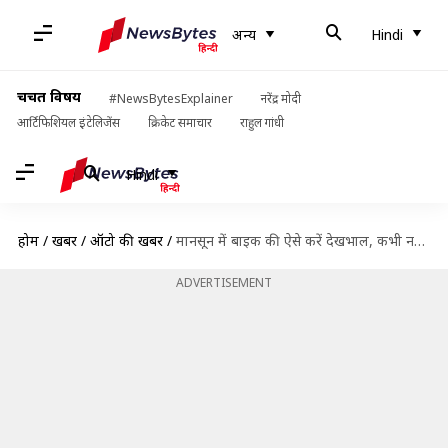
अन्य
Hindi
चर्चित विषय
#NewsBytesExplainer
नरेंद्र मोदी
आर्टिफिशियल इंटेलिजेंस
क्रिकेट समाचार
राहुल गांधी
Hindi
होम
/
खबरें
/
ऑटो की खबरें
/
मानसून में बाइक की ऐसे करें देखभाल, कभी नहीं आएगी चलाने में परेशानी
ADVERTISEMENT