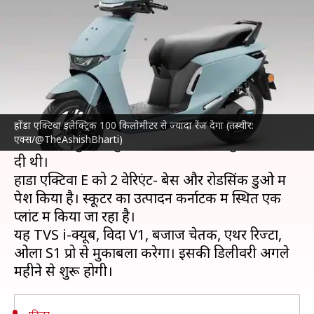
लाॅन्च, जानिए कीमत और फीचर
लेखन
Jan 17, 2025
03:39 pm
दिनेश चंद शर्मा
क्या है खबर?
होंडा
ने भारत मोबिलिटी ग्लोबल एक्सपो 2025 में एक्टिवा
इलेक्ट्रिक स्कूटर
लॉन्च कर दिया है। इसके लिए बेंगलुरु,
होंडा एक्टिवा इलेक्ट्रिक 100 किलोमीटर से ज्यादा रेंज देगा (तस्वीर:
एक्स/@TheAshishBharti)
दिल्ली और मुंबई में कुछ डीलर्स ने पहले ही बुकिंग खोल
दी थी।
होंडा एक्टिवा E को 2 वेरिएंट- बेस और रोडसिंक डुओ में
पेश किया है। स्कूटर का उत्पादन कर्नाटक में स्थित एक
प्लांट में किया जा रहा है।
यह TVS i-क्यूब, विदा V1, बजाज चेतक, एथर रिज्टा,
ओला S1 प्रो से मुकाबला करेगा। इसकी डिलीवरी अगले