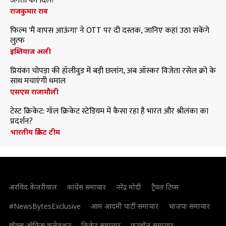
जनता का दिल?
राजकुमार राव
फिल्म 'मैं वापस आऊंगा' ने OTT पर दी दस्तक, जानिए कहां उठा सकेंगे
लुत्फ
इम्तियाज अली
प्रियंका चोपड़ा की हॉलीवुड में बड़ी छलांग, अब ऑस्कर विजेता रसेल क्रो के
साथ मचाएंगी धमाल
एसएस राजामौली
टेस्ट क्रिकेट: गॉल क्रिकेट स्टेडियम में कैसा रहा है भारत और श्रीलंका का
प्रदर्शन?
भारतीय क्रिकेट टीम
अरविंद केजरीवाल
कांग्रेस समाचार
नरेंद्र मोदी
ट्रैवल टिप्स
#NewsBytesExclusive
आम आदमी पार्टी समाचार
भाजपा समाचार
बॉक्स ऑफिस कलेक्शन
क्रिकेट समाचार
फुटबॉल समाचार