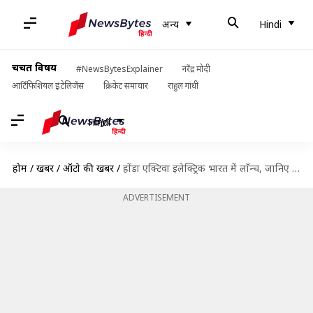
अन्य
Hindi
चर्चित विषय
#NewsBytesExplainer
नरेंद्र मोदी
आर्टिफिशियल इंटेलिजेंस
क्रिकेट समाचार
राहुल गांधी
Hindi
होम
/
खबरें
/
ऑटो की खबरें
/
होंडा एक्टिवा इलेक्ट्रिक भारत में लाॅन्च, जानिए कीमत और फीचर
ADVERTISEMENT