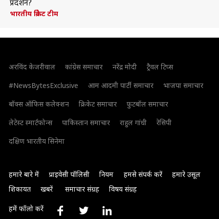
प्रदर्शन?
भारतीय क्रिकेट टीम
अरविंद केजरीवाल
कांग्रेस समाचार
नरेंद्र मोदी
ट्रैवल टिप्स
#NewsBytesExclusive
आम आदमी पार्टी समाचार
भाजपा समाचार
बॉक्स ऑफिस कलेक्शन
क्रिकेट समाचार
फुटबॉल समाचार
लेटेस्ट स्मार्टफोन्स
पाकिस्तान समाचार
राहुल गांधी
रेसिपी
दक्षिण भारतीय सिनेमा
हमारे बारे में
प्राइवेसी पॉलिसी
नियम
हमसे संपर्क करें
हमारे उसूल
शिकायत
खबरें
समाचार संग्रह
विषय संग्रह
हमें फॉलो करें