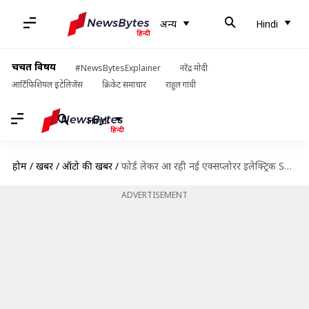
अन्य
Hindi
चर्चित विषय
#NewsBytesExplainer
नरेंद्र मोदी
आर्टिफिशियल इंटेलिजेंस
क्रिकेट समाचार
राहुल गांधी
Hindi
होम
/
खबरें
/
ऑटो की खबरें
/
फोर्ड लेकर आ रही नई एक्सप्लोरर इलेक्ट्रिक SUV, जानिए इसकी खासियत
ADVERTISEMENT