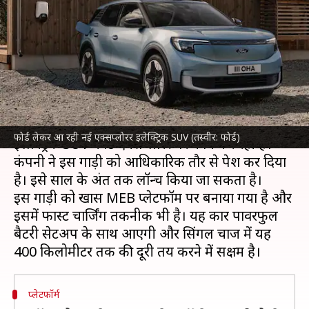
इलेक्ट्रिक SUV, जानिए इसकी
खासियत
लेखन
Mar 22, 2023
01:52 pm
अविनाश
क्या है खबर?
अमेरिका दिग्गज वाहन निर्माता कंपनी
फोर्ड मोटर्स
एक नई
फोर्ड लेकर आ रही नई एक्सप्लोरर इलेक्ट्रिक SUV (तस्वीर: फोर्ड)
इलेक्ट्रिक SUV फोर्ड एक्सप्लोरर पर काम कर रही है।
कंपनी ने इस गाड़ी को आधिकारिक तौर से पेश कर दिया
है। इसे साल के अंत तक लॉन्च किया जा सकता है।
इस गाड़ी को खास MEB प्लेटफॉर्म पर बनाया गया है और
इसमें फास्ट चार्जिंग तकनीक भी है। यह कार पावरफुल
बैटरी सेटअप के साथ आएगी और सिंगल चार्ज में यह
प्लेटफॉर्म