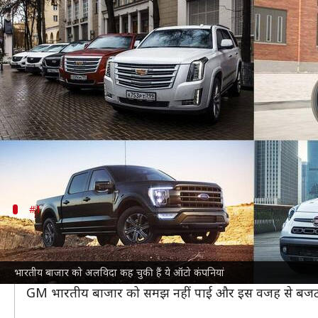
फोर्ड से लेकर जनरल मोटर्स तक, भारत
लेखन
Jul 22, 2022
09:30 pm
अविनाश
क्या है खबर?
बीते पांच सालों में दुनिया की कई दिग्गज
ऑटोमोबाइल
कपनिय
इन कंपनियों के फेल होने का सबसे बड़ा कारण भारतीय बाज
नहीं पाईं और इस सेगमेंट पर ध्यान नहीं दिया।
#1
जनरल मोटर्स
जनरल मोटर्स
(GM) ने 2017 से भारत में अपनी बिक्री बंद कर
भारतीय बाजार को अलविदा कह चुकी हैं ये ऑटो कंपनियां
से ग्राहक इससे दूर होते चले गए और इस वजह से कंपनी की बिक
GM भारतीय बाजार को समझ नहीं पाई और इस वजह से बजट सेगम