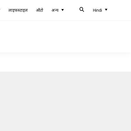
ब
लाइफस्टाइल
ऑटो
अन्य
Hindi