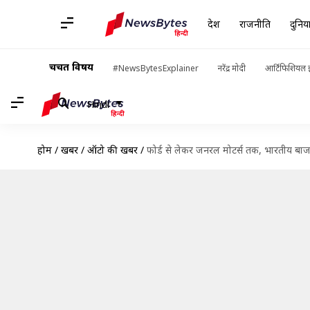
देश
राजनीति
दुनिय
चर्चित विषय
#NewsBytesExplainer
नरेंद्र मोदी
आर्टिफिशियल इ
Hindi
होम
/
खबरें
/
ऑटो की खबरें
/
फोर्ड से लेकर जनरल मोटर्स तक, भारतीय बाज