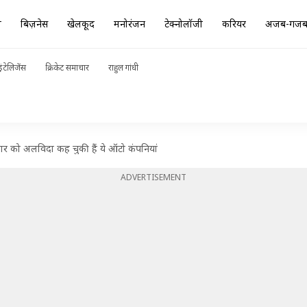
ा
बिज़नेस
खेलकूद
मनोरंजन
टेक्नोलॉजी
करियर
अजब-गज
ंटेलिजेंस
क्रिकेट समाचार
राहुल गांधी
ार को अलविदा कह चुकी हैं ये ऑटो कंपनियां
ADVERTISEMENT