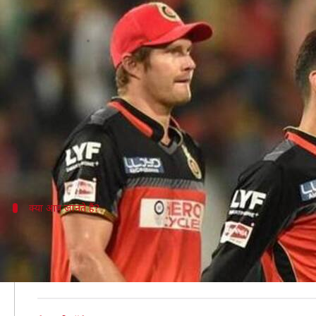
IPL: लगातार 6 मुकाबले हारी RCB, जाने
लेखन
Apr 08, 2019
12:33 pm
मोहम्मद वाहिद
क्या है खबर?
IPL 2019 में रॉयल चैलेंजर्स बैंगलोर (RCB) का शर्मनाक प्रदर
इस सीज़न में RCB अभी तक एक भी मैच नहीं जीत पाई है और य
बराबरी कर ली है।
क्या आप जानते हैं?
IPL के शुरूआती मैचों में सबसे खराब प्रदर्शन 
IPL के शुरूआती मैचों में सबसे ज़्यादा खराब प्रदर्शन का रिकॉ
रिकॉर्ड की बराबरी कर ली है।