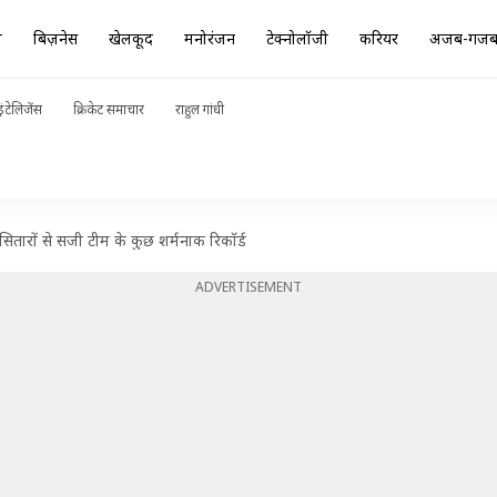
ा
बिज़नेस
खेलकूद
मनोरंजन
टेक्नोलॉजी
करियर
अजब-गज
ंटेलिजेंस
क्रिकेट समाचार
राहुल गांधी
ितारों से सजी टीम के कुछ शर्मनाक रिकॉर्ड
ADVERTISEMENT