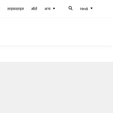
ब
लाइफस्टाइल
ऑटो
अन्य
Hindi