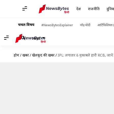
देश
राजनीति
दुनिय
चर्चित विषय
#NewsBytesExplainer
नरेंद्र मोदी
आर्टिफिशियल इ
Hindi
होम
/
खबरें
/
खेलकूद की खबरें
/
IPL: लगातार 6 मुकाबले हारी RCB, जानें स