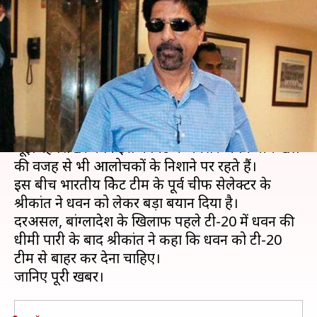
से धवन को हटाओ, इस खिलाड़ी को
दो मौका
लेखन
Nov 07, 2019
05:11 pm
मोहम्मद वाहिद
क्या है खबर?
पिछले लंबे वक्त से टी-20 क्रिकेट में लगातार खराब फॉर्म से
जूझ रहे शिखर धवन इस फॉर्मेट में अक्सर अपने धीमे खेल
की वजह से भी आलोचकों के निशाने पर रहते हैं।
इस बीच भारतीय क्रिकेट टीम के पूर्व चीफ सेलेक्टर के
श्रीकांत ने धवन को लेकर बड़ा बयान दिया है।
दरअसल, बांग्लादेश के खिलाफ पहले टी-20 में धवन की
धीमी पारी के बाद श्रीकांत ने कहा कि धवन को टी-20
टीम से बाहर कर देना चाहिए।