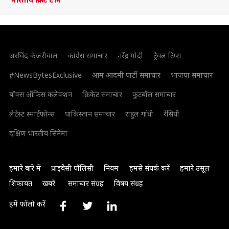
अरविंद केजरीवाल
कांग्रेस समाचार
नरेंद्र मोदी
ट्रैवल टिप्स
#NewsBytesExclusive
आम आदमी पार्टी समाचार
भाजपा समाचार
बॉक्स ऑफिस कलेक्शन
क्रिकेट समाचार
फुटबॉल समाचार
लेटेस्ट स्मार्टफोन्स
पाकिस्तान समाचार
राहुल गांधी
रेसिपी
दक्षिण भारतीय सिनेमा
हमारे बारे में
प्राइवेसी पॉलिसी
नियम
हमसे संपर्क करें
हमारे उसूल
शिकायत
खबरें
समाचार संग्रह
विषय संग्रह
हमें फॉलो करें