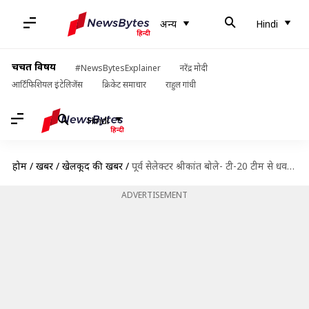
अन्य
Hindi
चर्चित विषय
#NewsBytesExplainer
नरेंद्र मोदी
आर्टिफिशियल इंटेलिजेंस
क्रिकेट समाचार
राहुल गांधी
Hindi
होम
/
खबरें
/
खेलकूद की खबरें
/
पूर्व सेलेक्टर श्रीकांत बोले- टी-20 टीम से धवन को हटाओ, इस खिलाड़ी को दो मौका
ADVERTISEMENT