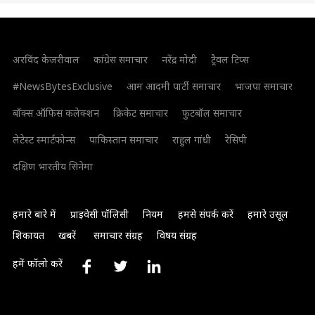
अरविंद केजरीवाल
कांग्रेस समाचार
नरेंद्र मोदी
ट्रैवल टिप्स
#NewsBytesExclusive
आम आदमी पार्टी समाचार
भाजपा समाचार
बॉक्स ऑफिस कलेक्शन
क्रिकेट समाचार
फुटबॉल समाचार
लेटेस्ट स्मार्टफोन्स
पाकिस्तान समाचार
राहुल गांधी
रेसिपी
दक्षिण भारतीय सिनेमा
हमारे बारे में
प्राइवेसी पॉलिसी
नियम
हमसे संपर्क करें
हमारे उसूल
शिकायत
खबरें
समाचार संग्रह
विषय संग्रह
हमें फॉलो करें