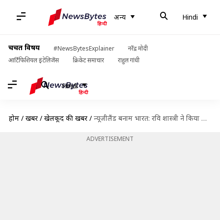
अन्य
Hindi
चर्चित विषय
#NewsBytesExplainer
नरेंद्र मोदी
आर्टिफिशियल इंटेलिजेंस
क्रिकेट समाचार
राहुल गांधी
Hindi
होम
/
खबरें
/
खेलकूद की खबरें
/
न्यूजीलैंड बनाम भारत: रवि शास्त्री ने किया कंफर्म, दूसरे टेस्ट के लिए शॉ फिट
ADVERTISEMENT