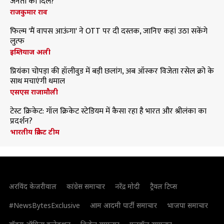
जनता का दिल?
राजकुमार राव
फिल्म 'मैं वापस आऊंगा' ने OTT पर दी दस्तक, जानिए कहां उठा सकेंगे
लुत्फ
इम्तियाज अली
प्रियंका चोपड़ा की हॉलीवुड में बड़ी छलांग, अब ऑस्कर विजेता रसेल क्रो के
साथ मचाएंगी धमाल
एसएस राजामौली
टेस्ट क्रिकेट: गॉल क्रिकेट स्टेडियम में कैसा रहा है भारत और श्रीलंका का
प्रदर्शन?
भारतीय क्रिकेट टीम
अरविंद केजरीवाल
कांग्रेस समाचार
नरेंद्र मोदी
ट्रैवल टिप्स
#NewsBytesExclusive
आम आदमी पार्टी समाचार
भाजपा समाचार