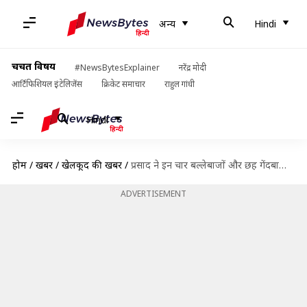
अन्य
Hindi
चर्चित विषय
#NewsBytesExplainer
नरेंद्र मोदी
आर्टिफिशियल इंटेलिजेंस
क्रिकेट समाचार
राहुल गांधी
Hindi
होम
/
खबरें
/
खेलकूद की खबरें
/
प्रसाद ने इन चार बल्लेबाजों और छह गेंदबाजों को बताया भारत के लिए बेस्ट बैकअप
ADVERTISEMENT