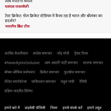
साथ मचाएंगी धमाल
एसएस राजामौली
टेस्ट क्रिकेट: गॉल क्रिकेट स्टेडियम में कैसा रहा है भारत और श्रीलंका का
प्रदर्शन?
भारतीय क्रिकेट टीम
अरविंद केजरीवाल
कांग्रेस समाचार
नरेंद्र मोदी
ट्रैवल टिप्स
#NewsBytesExclusive
आम आदमी पार्टी समाचार
भाजपा समाचार
बॉक्स ऑफिस कलेक्शन
क्रिकेट समाचार
फुटबॉल समाचार
लेटेस्ट स्मार्टफोन्स
पाकिस्तान समाचार
राहुल गांधी
रेसिपी
दक्षिण भारतीय सिनेमा
हमारे बारे में
प्राइवेसी पॉलिसी
नियम
हमसे संपर्क करें
हमारे उसूल