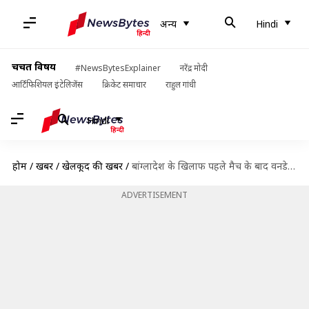
अन्य
Hindi
चर्चित विषय
#NewsBytesExplainer
नरेंद्र मोदी
आर्टिफिशियल इंटेलिजेंस
क्रिकेट समाचार
राहुल गांधी
Hindi
होम
/
खबरें
/
खेलकूद की खबरें
/
बांग्लादेश के खिलाफ पहले मैच के बाद वनडे क्रिकेट को अलविदा कह देंगे लसिथ मलिंगा
ADVERTISEMENT