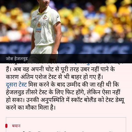
अंतिम एशेज टेस्ट भी मिस करेंगे जोश
हेजलवुड
लेखन
Jan 08, 2022
11:00 am
Neeraj Pandey
क्या है खबर?
ब्रिसबेन में खेले गए पहले एशेज टेस्ट के बाद से ही
जोश हेजलवुड
ऑस्ट्रेलिया के तेज गेंदबाज
जोश हेजलवुड
मैदान से बाहर
हैं। अब वह अपनी चोट से पूरी तरह उबर नहीं पाने के
दूसरा टेस्ट
मिस करने के बाद उम्मीद की जा रही थी कि
हेजलवुड तीसरे टेस्ट के लिए फिट होंगे, लेकिन ऐसा नहीं
हो सका। उनकी अनुपस्थिति में स्कॉट बोलैंड को टेस्ट डेब्यू
बयान