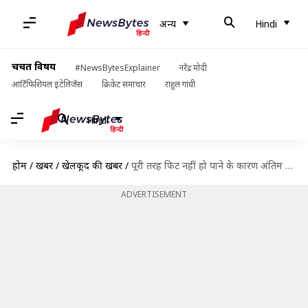
अन्य
Hindi
चर्चित विषय
#NewsBytesExplainer
नरेंद्र मोदी
आर्टिफिशियल इंटेलिजेंस
क्रिकेट समाचार
राहुल गांधी
Hindi
होम
/
खबरें
/
खेलकूद की खबरें
/
पूरी तरह फिट नहीं हो पाने के कारण अंतिम एशेज टेस्ट भी मिस करेंगे जोश हेजलवुड
ADVERTISEMENT