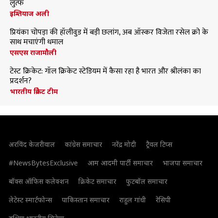
लुत्फ
इम्तियाज अली
प्रियंका चोपड़ा की हॉलीवुड में बड़ी छलांग, अब ऑस्कर विजेता रसेल क्रो के
साथ मचाएंगी धमाल
एसएस राजामौली
टेस्ट क्रिकेट: गॉल क्रिकेट स्टेडियम में कैसा रहा है भारत और श्रीलंका का
प्रदर्शन?
भारतीय क्रिकेट टीम
अरविंद केजरीवाल
कांग्रेस समाचार
नरेंद्र मोदी
ट्रैवल टिप्स
#NewsBytesExclusive
आम आदमी पार्टी समाचार
भाजपा समाचार
बॉक्स ऑफिस कलेक्शन
क्रिकेट समाचार
फुटबॉल समाचार
लेटेस्ट स्मार्टफोन्स
पाकिस्तान समाचार
राहुल गांधी
रेसिपी