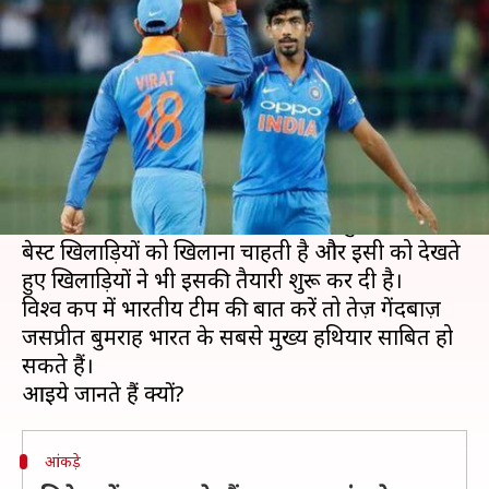
विश्व कप में ज़रूरी हैं जसप्रीत बुमराह
लेखन
Feb 20, 2019
01:02 pm
मोहम्मद वाहिद
क्या है खबर?
क्रिकेट का सबसे बड़ा महाकुंभ इस साल 30 मई से शुरू
होगा। इंग्लैंड में होने वाले ICC विश्व कप के लिए सभी
टीमों ने कमर कस ली है। हर टीम इस महाकुंभ में अपने
बेस्ट खिलाड़ियों को खिलाना चाहती है और इसी को देखते
हुए खिलाड़ियों ने भी इसकी तैयारी शुरू कर दी है।
विश्व कप में भारतीय टीम की बात करें तो तेज़ गेंदबाज़
जसप्रीत बुमराह भारत के सबसे मुख्य हथियार साबित हो
सकते हैं।
आंकड़े