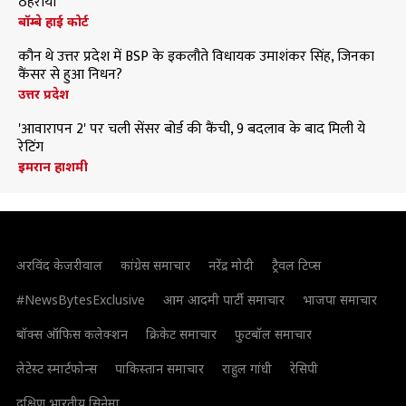
ठहराया
बॉम्बे हाई कोर्ट
कौन थे उत्तर प्रदेश में BSP के इकलौते विधायक उमाशंकर सिंह, जिनका
कैंसर से हुआ निधन?
उत्तर प्रदेश
'आवारापन 2' पर चली सेंसर बोर्ड की कैंची, 9 बदलाव के बाद मिली ये
रेटिंग
इमरान हाशमी
अरविंद केजरीवाल
कांग्रेस समाचार
नरेंद्र मोदी
ट्रैवल टिप्स
#NewsBytesExclusive
आम आदमी पार्टी समाचार
भाजपा समाचार
बॉक्स ऑफिस कलेक्शन
क्रिकेट समाचार
फुटबॉल समाचार
लेटेस्ट स्मार्टफोन्स
पाकिस्तान समाचार
राहुल गांधी
रेसिपी
दक्षिण भारतीय सिनेमा