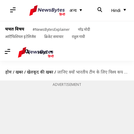
अन्य
Hindi
चर्चित विषय
#NewsBytesExplainer
नरेंद्र मोदी
आर्टिफिशियल इंटेलिजेंस
क्रिकेट समाचार
राहुल गांधी
Hindi
होम
/
खबरें
/
खेलकूद की खबरें
/
जानिए क्यों भारतीय टीम के लिए विश्व कप में ज़रूरी हैं जसप्रीत बुमराह
ADVERTISEMENT