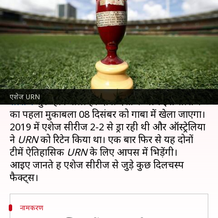
फैक्ट्स जिन्हें आप जरूर जानना
चाहेंगे
लेखन
Dec 02, 2021
04:44 pm
Neeraj Pandey
क्या है खबर?
ऑस्ट्रेलिया और इंग्लैंड के बीच कुछ ही दिनों में
एशेज
एशेज URN
सीरीज
शुरू होने वाली है। दोनों देशों के बीच इस सीरीज
का पहला मुकाबला 08 दिसंबर को गाबा में खेला जाएगा।
2019 में एशेज सीरीज 2-2 से ड्रा रही थी और ऑस्ट्रेलिया
ने
URN
को रिटेन किया था। एक बार फिर से यह दोनों
टीमें ऐतिहासिक
URN
के लिए आपस में भिड़ेंगी।
आइए जानते हैं एशेज सीरीज से जुड़े कुछ दिलचस्प
नामकरण