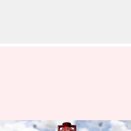
एशेज सीरीज से जुड़े कुछ दिलचस्प