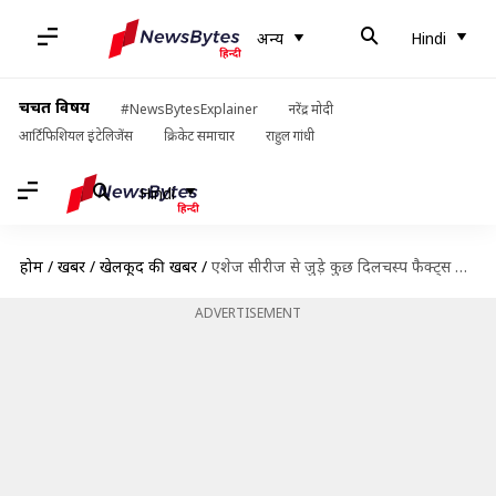
अन्य
Hindi
चर्चित विषय
#NewsBytesExplainer
नरेंद्र मोदी
आर्टिफिशियल इंटेलिजेंस
क्रिकेट समाचार
राहुल गांधी
Hindi
होम
/
खबरें
/
खेलकूद की खबरें
/
एशेज सीरीज से जुड़े कुछ दिलचस्प फैक्ट्स जिन्हें आप जरूर जानना चाहेंगे
ADVERTISEMENT