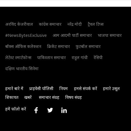
अरविंद केजरीवाल
कांग्रेस समाचार
नरेंद्र मोदी
ट्रैवल टिप्स
#NewsBytesExclusive
आम आदमी पार्टी समाचार
भाजपा समाचार
बॉक्स ऑफिस कलेक्शन
क्रिकेट समाचार
फुटबॉल समाचार
लेटेस्ट स्मार्टफोन्स
पाकिस्तान समाचार
राहुल गांधी
रेसिपी
दक्षिण भारतीय सिनेमा
हमारे बारे में
प्राइवेसी पॉलिसी
नियम
हमसे संपर्क करें
हमारे उसूल
शिकायत
खबरें
समाचार संग्रह
विषय संग्रह
हमें फॉलो करें