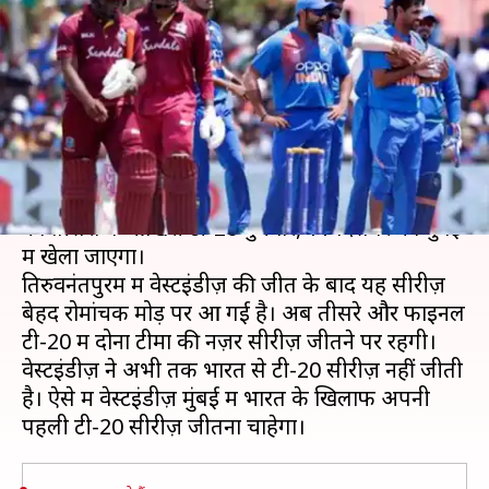
टी-20: जानिए दोनों टीमों में क्या हो
सकते हैं बदलाव, ड्रीम 11
लेखन
Dec 10, 2019
05:54 pm
मोहम्मद वाहिद
क्या है खबर?
भारत और वेस्टइंडीज़ के बीच तीन मैचों की टी-20 सीरीज़
का तीसरा व आखिरी टी-20 बुधवार, 11 दिसंबर को मुंबई
में खेला जाएगा।
तिरुवनंतपुरम में वेस्टइंडीज़ की जीत के बाद यह सीरीज़
बेहद रोमांचक मोड़ पर आ गई है। अब तीसरे और फाइनल
टी-20 में दोनों टीमों की नज़रें सीरीज़ जीतने पर रहेंगी।
वेस्टइंडीज़ ने अभी तक भारत से टी-20 सीरीज़ नहीं जीती
है। ऐसे में वेस्टइंडीज़ मुंबई में भारत के खिलाफ अपनी