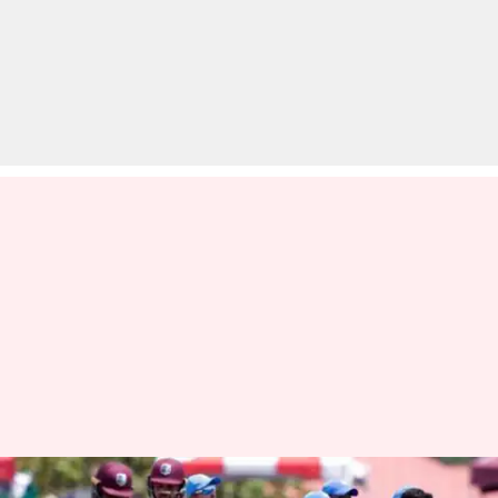
भारत बनाम वेस्टइंडीज़ फाइनल