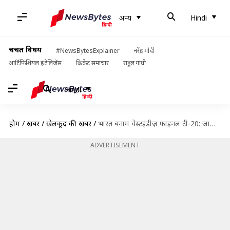
अन्य
Hindi
चर्चित विषय
#NewsBytesExplainer
नरेंद्र मोदी
आर्टिफिशियल इंटेलिजेंस
क्रिकेट समाचार
राहुल गांधी
Hindi
होम
/
खबरें
/
खेलकूद की खबरें
/
भारत बनाम वेस्टइंडीज़ फाइनल टी-20: जानिए दोनों टीमों में क्या हो सकते हैं बदलाव, ड्रीम 11
ADVERTISEMENT